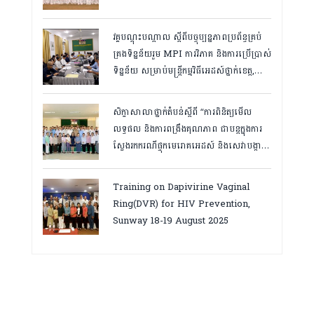
Services in Cambodia.
វគ្គបណ្ដុះបណ្តាល ស្តីពីបច្ចុប្បន្នភាពប្រព័ន្ធគ្រប់
គ្រងទិន្នន័យរួម MPI ការវិភាគ និងការប្រើប្រាស់
ទិន្នន័យ សម្រាប់មន្រ្តីកម្មវិធីអេដស៍ថ្នាក់ខេត្ត,
កំពត ថ្ងៃ២៣ ដល់ ២៤ ខែមិនា ២០២៦
សិក្ខាសាលាថ្នាក់តំបន់ស្តីពី “ការពិនិត្យមើល
លទ្ធផល និងការពង្រឹងគុណភាព ជាបន្តក្នុងការ
ស្វែងរកករណីផ្ទុកមេរោគអេដស៍ និងសេវាបង្ការ
និងថែទាំ ព្យាបាលអ្នកជំងឺអេដស៍ ដើម្បីឈានទៅ
សម្រេចគោលដៅ ៩៥-៩៥-៩៥”, តាកែវ
Training on Dapivirine Vaginal
ថ្ងៃទី១២-១៣ សីហា ២០២៥
Ring(DVR) for HIV Prevention,
Sunway 18-19 August 2025