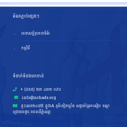
តំណភ្ជាប់ផ្សេងៗ
រចនាសម្ព័ន្ធគេហទំព័រ
កម្មវិធី
ទំនាក់ទំនងមកកាន់
+ (៨៥៥)​ ២៣​ ៤៣២ ០៩០
info@nchads.org
ផ្ទះ​លេខ២៤៥H ផ្លូវ៦A ភូមិគៀនឃ្លាំង សង្កាត់ព្រែកលៀប ខណ្ឌ
ជ្រោយចង្វារ រាជធានីភ្នំពេញ