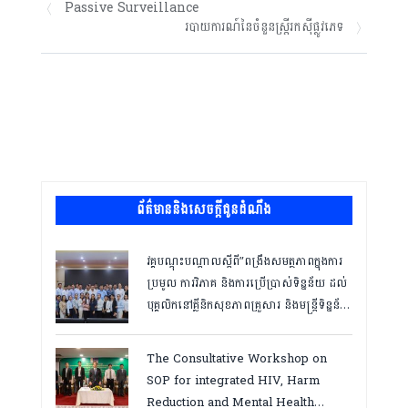
Passive Surveillance
របាយការណ៍នៃចំនួនស្ត្រីរកស៊ីផ្លូវភេទ
ព័ត៌មាននិងសេចក្តីជូនដំណឹង
វគ្គបណ្ដុះបណ្ដាលស្តីពី”ពង្រឹងសមត្ថភាពក្នុងការ
ប្រមូល ការវិភាគ និងការប្រើប្រាស់ទិន្នន័យ ដល់
បុគ្គលិកនៅគ្លីនិកសុខភាពគ្រួសារ និងមន្ត្រីទិន្នន័យ
ថ្នាក់ខេត្ត “,ថ្ងៃទី១២ ដល់ ១៣ ខែឧសភា
ឆ្នាំ២០២៦
The Consultative Workshop on
SOP for integrated HIV, Harm
Reduction and Mental Health