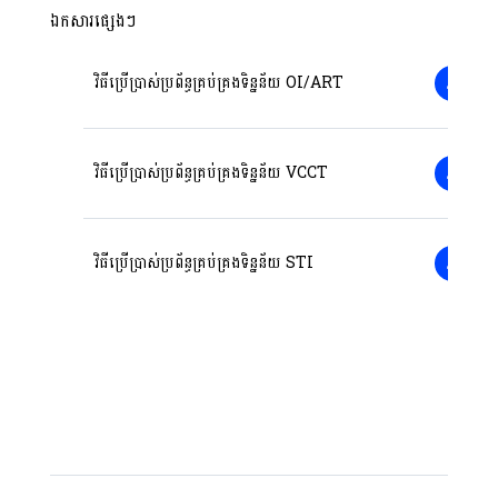
ឯកសារផ្សេងៗ
វិធីប្រើប្រាស់ប្រព័ន្ធគ្រប់គ្រងទិន្នន័យ​​ OI/ART
វិធីប្រើប្រាស់ប្រព័ន្ធគ្រប់គ្រងទិន្នន័យ​​​ VCCT
វិធីប្រើប្រាស់ប្រព័ន្ធគ្រប់គ្រងទិន្នន័យ​​​ STI