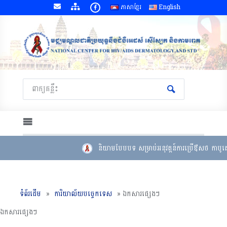
ភាសាខ្មែរ
English
និយាមបែបបទ សម្រាប់អនុវត្តន៍ការប្រើឳសថ កាបូតេក
ទំព័រដើម
»
ការិយាល័យបច្ចេកទេស
»
ឯកសារផ្សេងៗ
ឯកសារផ្សេងៗ