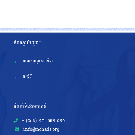
តំណភ្ជាប់ផ្សេងៗ
រចនាសម្ព័ន្ធគេហទំព័រ
កម្មវិធី
ទំនាក់ទំនងមកកាន់
+ (៨៥៥)​ ២៣​ ៤៣២ ០៩០
info@nchads.org