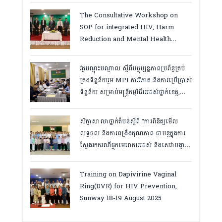
ឆ្នាំ២០២៦
The Consultative Workshop on
SOP for integrated HIV, Harm
Reduction and Mental Health
Services in Cambodia.
វគ្គបណ្ដុះបណ្តាល ស្តីពីបច្ចុប្បន្នភាពប្រព័ន្ធគ្រប់
គ្រងទិន្នន័យរួម MPI ការវិភាគ និងការប្រើប្រាស់
ទិន្នន័យ សម្រាប់មន្រ្តីកម្មវិធីអេដស៍ថ្នាក់ខេត្ត,
កំពត ថ្ងៃ២៣ ដល់ ២៤ ខែមិនា ២០២៦
សិក្ខាសាលាថ្នាក់តំបន់ស្តីពី “ការពិនិត្យមើល
លទ្ធផល និងការពង្រឹងគុណភាព ជាបន្តក្នុងការ
ស្វែងរកករណីផ្ទុកមេរោគអេដស៍ និងសេវាបង្ការ
និងថែទាំ ព្យាបាលអ្នកជំងឺអេដស៍ ដើម្បីឈានទៅ
សម្រេចគោលដៅ ៩៥-៩៥-៩៥”, តាកែវ
Training on Dapivirine Vaginal
ថ្ងៃទី១២-១៣ សីហា ២០២៥
Ring(DVR) for HIV Prevention,
Sunway 18-19 August 2025