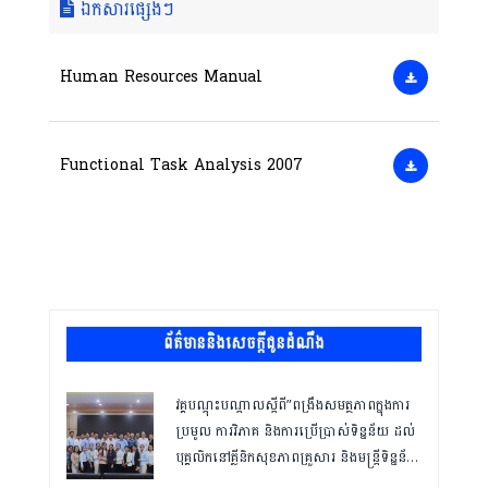
ឯកសារផ្សេងៗ
Human Resources Manual
Functional Task Analysis 2007
ព័ត៌មាននិងសេចក្តីជូនដំណឹង
វគ្គបណ្ដុះបណ្ដាលស្តីពី”ពង្រឹងសមត្ថភាពក្នុងការ
ប្រមូល ការវិភាគ និងការប្រើប្រាស់ទិន្នន័យ ដល់
បុគ្គលិកនៅគ្លីនិកសុខភាពគ្រួសារ និងមន្ត្រីទិន្នន័យ
ថ្នាក់ខេត្ត “,ថ្ងៃទី១២ ដល់ ១៣ ខែឧសភា