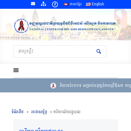
ភាសាខ្មែរ
English
និយាមបែបបទ សម្រាប់អនុវត្តន៍ការប្រើឳសថ កាបូត
ទំព័រដើម
»
រចនាសម្ព័ន្ធ
»
ការិយាល័យរដ្ឋបាល