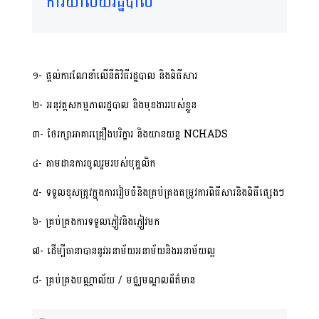
ការិយាល័យរដ្ឋបាល
១- ផ្តល់ការណែនាំលើនីតិវិធីរដ្ឋបាល និងពិធីសារ
២- អនុវត្តសកម្មភាពរដ្ឋបាល និងមុខងាររបស់ខ្លួន
៣- ថែរក្សាអាគារគ្រឿងបរិក្ខារ និងយានយន្ត NCHADS
៤- តាមដានការចូលរួមរបស់បុគ្គលិក
៥- ទទួលខុសត្រូវក្នុងការរៀបចំនិងគ្រប់គ្រងតម្រូវការពិធីសារនិងពិធីផ្សេងៗ
៦- គ្រប់គ្រងការទទួលភ្ញៀវនិងភ្ញៀវមក
៧- ដើម្បីធានាបាននូវអនាម័យអនាម័យនិងអនាម័យល្អ
៨- គ្រប់គ្រងបណ្ណាល័យ / មជ្ឈមណ្ឌលព័ត៌មាន