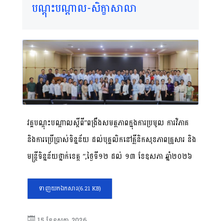
បណ្តុះបណ្តាល-សិក្ខាសាលា
វគ្គបណ្ដុះបណ្ដាលស្តីពី”ពង្រឹងសមត្ថភាពក្នុងការប្រមូល ការវិភាគ
និងការប្រើប្រាស់ទិន្នន័យ ដល់បុគ្គលិកនៅគ្លីនិកសុខភាពគ្រួសារ និង
មន្ត្រីទិន្នន័យថ្នាក់ខេត្ត “,ថ្ងៃទី១២ ដល់ ១៣ ខែឧសភា ឆ្នាំ២០២៦
ទាញយកឯកសារ
(6.21 KB)
15 ខែ​ឧសភា 2026