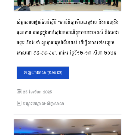
សិក្ខាសាលាថ្នាក់តំបន់ស្តីពី “ការពិនិត្យមើលលទ្ធផល និងការពង្រឹង
គុណភាព ជាបន្តក្នុងការស្វែងរកករណីផ្ទុកមេរោគអេដស៍ និងសេវា
បង្ការ និងថែទាំ ព្យាបាលអ្នកជំងឺអេដស៍ ដើម្បីឈានទៅសម្រេច
គោលដៅ ៩៥-៩៥-៩៥”, តាកែវ ថ្ងៃទី១២-១៣ សីហា ២០២៥
ទាញយកឯកសារ
(5.98 KB)
25 ខែ​សីហា 2025
បណ្តុះបណ្តាល-សិក្ខាសាលា