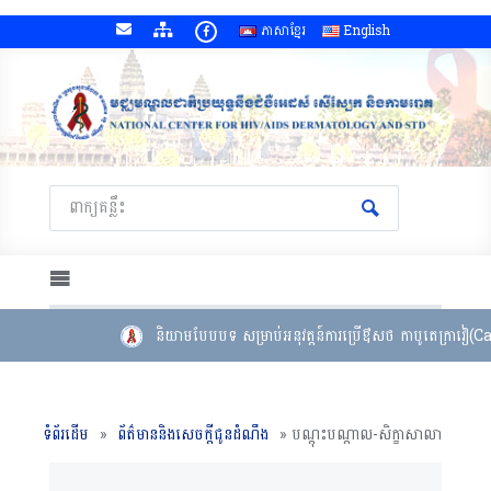
ភាសាខ្មែរ
English
និយាមបែបបទ សម្រាប់អនុវត្តន៍ការប្រើឳសថ កាបូតេក្រាវៀ(Cabotegravi
ទំព័រដើម
»
ព័ត៌មាននិងសេចក្តីជូនដំណឹង
»
បណ្តុះបណ្តាល-សិក្ខាសាលា