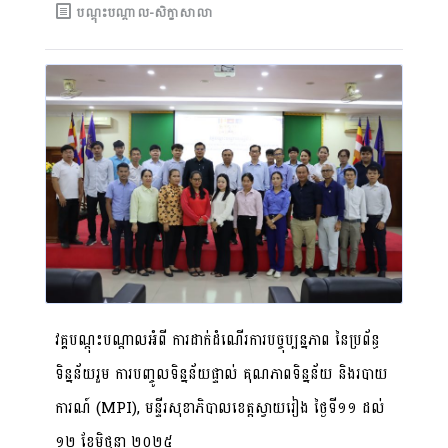
បណ្តុះបណ្តាល-សិក្ខាសាលា
វគ្គបណ្តុះបណ្តាលអំពី ការដាក់ដំណើរការបច្ចុប្បន្នភាព នៃប្រព័ន្ធ
ទិន្នន័យរួម ការបញ្ចូលទិន្នន័យផ្ទាល់ គុណភាពទិន្នន័យ និងរបាយ
ការណ៍ (MPI), មន្ទីរសុខាភិបាលខេត្តស្វាយរៀង ថ្ងៃទី១១ ដល់
១២ ខែមិថុនា ២០២៥