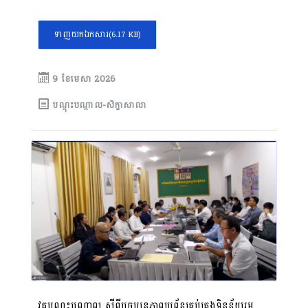
ទាញយកឯកសារ
(6.17 KB)
9 ខែ​មេសា 2026
បណ្តុះបណ្តាល-សិក្ខាសាលា
វគ្គបណ្ដុះបណ្តាល ស្តីពីបច្ចុប្បន្នភាពប្រព័ន្ធគ្រប់គ្រងទិន្នន័យរួម