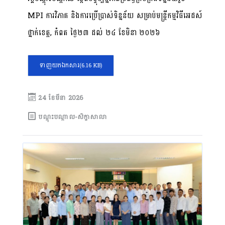
MPI ការវិភាគ និងការប្រើប្រាស់ទិន្នន័យ សម្រាប់មន្រ្តីកម្មវិធីអេដស៍
ថ្នាក់ខេត្ត, កំពត ថ្ងៃ២៣ ដល់ ២៤ ខែមិនា ២០២៦
ទាញយកឯកសារ
(6.16 KB)
24 ខែ​មីនា 2026
បណ្តុះបណ្តាល-សិក្ខាសាលា