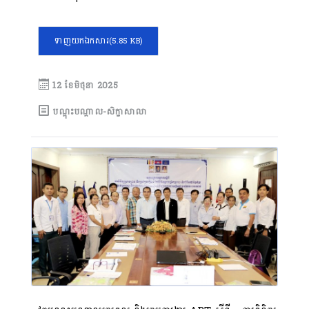
ទាញយកឯកសារ
(5.85 KB)
12 ខែ​មិថុនា 2025
បណ្តុះបណ្តាល-សិក្ខាសាលា