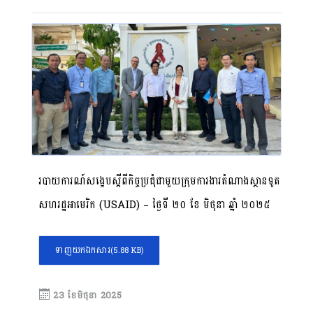
របាយការណ៍សង្ខេបស្តីពីកិច្ចប្រជុំជាមួយក្រុមការងារតំណាងស្ថានទូត
សហរដ្ឋអាមេរិក (USAID)​ – ថ្ងៃទី ២០ ខែ មិថុនា ឆ្នាំ ២០២៥
ទាញយកឯកសារ
(5.88 KB)
23 ខែ​មិថុនា 2025