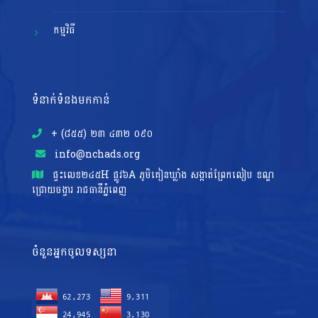
កម្មវិធី
ទំនាក់ទំនងមកកាន់
+ (៨៥៥)​ ២៣​ ៤៣២ ០៩០
info@nchads.org
ផ្ទះ​លេខ២៤៥H ផ្លូវ៦A ភូមិគៀនឃ្លាំង សង្កាត់ព្រែកលៀប ខណ្ឌ
ជ្រោយចង្វារ រាជធានីភ្នំពេញ
ចំនួនអ្នកចូលទស្សនា