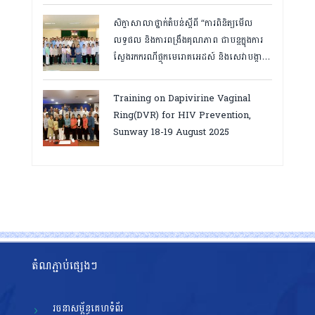
សិក្ខាសាលាថ្នាក់តំបន់ស្តីពី “ការពិនិត្យមើល
លទ្ធផល និងការពង្រឹងគុណភាព ជាបន្តក្នុងការ
ស្វែងរកករណីផ្ទុកមេរោគអេដស៍ និងសេវាបង្ការ
និងថែទាំ ព្យាបាលអ្នកជំងឺអេដស៍ ដើម្បីឈានទៅ
សម្រេចគោលដៅ ៩៥-៩៥-៩៥”, តាកែវ
Training on Dapivirine Vaginal
ថ្ងៃទី១២-១៣ សីហា ២០២៥
Ring(DVR) for HIV Prevention,
Sunway 18-19 August 2025
តំណភ្ជាប់ផ្សេងៗ
រចនាសម្ព័ន្ធគេហទំព័រ