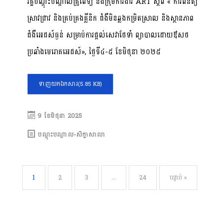
វគ្គបណ្ដុះបណ្តាលគ្រូពេទ្យ និងក្រុមការងារ ART ស្តីពី « ការពិនិត្យ
ស្រាវជ្រាវ និងគ្រប់គ្រងគ្លីនិក ជំងឺមិនឆ្លងកម្រិតស្រាល និងស្ថានភាព
ជំងឺអេដស៍ធ្ងន់ សម្រាប់ការផ្តល់សេវាថែទាំ ព្យាបាលដោយឳសថ
ប្រឆាំងមេរោគអេដស៍», ថ្ងៃទី៤-៥ ខែមិថុនា ២០២៥
ទាញយកឯកសារ
(5.85 KB)
9 ខែ​មិថុនា 2025
បណ្តុះបណ្តាល-សិក្ខាសាលា
1
2
3
…
24
បន្ទាប់ »