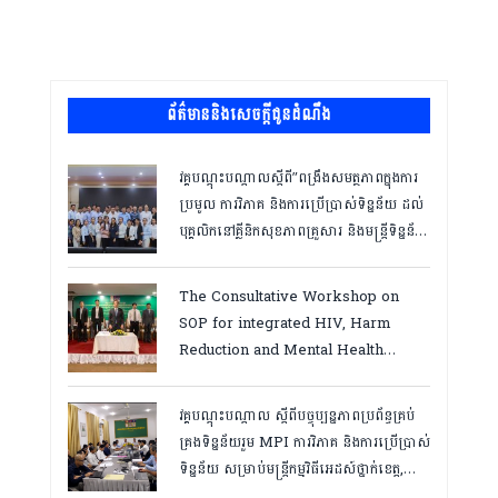
ព័ត៌មាននិងសេចក្តីជូនដំណឹង
វគ្គបណ្ដុះបណ្ដាលស្តីពី”ពង្រឹងសមត្ថភាពក្នុងការ
ប្រមូល ការវិភាគ និងការប្រើប្រាស់ទិន្នន័យ ដល់
បុគ្គលិកនៅគ្លីនិកសុខភាពគ្រួសារ និងមន្ត្រីទិន្នន័យ
ថ្នាក់ខេត្ត “,ថ្ងៃទី១២ ដល់ ១៣ ខែឧសភា
ឆ្នាំ២០២៦
The Consultative Workshop on
SOP for integrated HIV, Harm
Reduction and Mental Health
Services in Cambodia.
វគ្គបណ្ដុះបណ្តាល ស្តីពីបច្ចុប្បន្នភាពប្រព័ន្ធគ្រប់
គ្រងទិន្នន័យរួម MPI ការវិភាគ និងការប្រើប្រាស់
ទិន្នន័យ សម្រាប់មន្រ្តីកម្មវិធីអេដស៍ថ្នាក់ខេត្ត,
កំពត ថ្ងៃ២៣ ដល់ ២៤ ខែមិនា ២០២៦