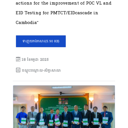
actions for the improvement of POC VL and
EID Testing for PMTCT/EIDcascade in
Cambodia”
ទាញយកឯកសារ
(5.90 KB)
18 ខែ​កក្កដា 2025
បណ្តុះបណ្តាល-សិក្ខាសាលា