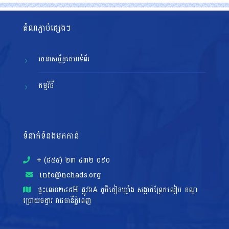
តំណភ្ជាប់ផ្សេងៗ
រចនាសម្ព័ន្ធគេហទំព័រ
កម្មវិធី
ទំនាក់ទំនងមកកាន់
+ (៨៥៥)​ ២៣​ ៤៣២ ០៩០
info@nchads.org
ផ្ទះ​លេខ២៤៥H ផ្លូវ៦A ភូមិគៀនឃ្លាំង សង្កាត់ព្រែកលៀប ខណ្ឌ
ជ្រោយចង្វារ រាជធានីភ្នំពេញ