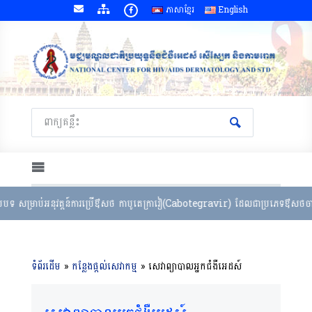
ភាសាខ្មែរ
English
្រាប់អនុវត្តន៍ការប្រើឳសថ កាបូតេក្រាវៀ(Cabotegravir) ដែលជាប្រភេទឳសថចាក់ មានសក
ទំព័រដើម
»
កន្លែងផ្តល់សេវាកម្ម
»
សេវាព្យាបាលអ្នកជំងឺអេដស៍