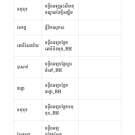
មន្ទីរពេទ្យព្រះសីហនុ
ចតុមុខ
មណ្ឌលនៃក្ដីសង្ឃឹម
មេគង្គ
គ្លីនិកឈូកស
មន្ទីរពេទ្យបង្អែក
ពោធិ៍សែនជ័យ
ពោធិចិនតុង_RH
មន្ទីរពេទ្យបង្អែច្បារ
បាសាក់
អំពៅ_RH
មន្ទីរពេទ្យបង្អែក
ដង្កោ
ដង្កោ_RH
មន្ទីរពេទ្យបង្អែកចតុ
ចតុមុខ
មុខ_RH
មន្ទីរពេទ្យ
សែនសុខ
បង្អែកសែន