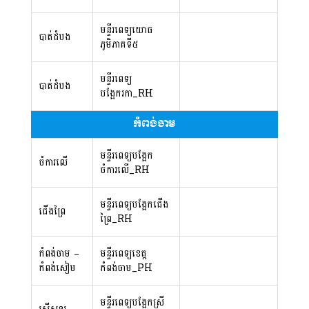
មន្ទីរពេទ្យយោធ
បាត់ដំបង
ភូមិភាគទី៥
មន្ទីរពេទ្យ
បាត់ដំបង
បង្អែករកា_RH
កំពង់ចាម
មន្ទីរពេទ្យបង្អែក
ចំការលើ
ចំការលើ_RH
មន្ទីរពេទ្យបង្អែកជើង
ជើងព្រៃ
ព្រៃ_RH
កំពង់ចាម –
មន្ទីរពេទ្យខេត្ត
កំពង់សៀម
កំពង់ចាម_PH
មន្ទីរពេទ្យបង្អែកស្រី