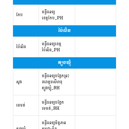
មន្ទីរពេទ្យ
កែប
ខេត្តកែប_PH
ប៉ៃលិន
មន្ទីរពេទ្យខេត្ត
ប៉ៃលិន
ប៉ៃលិន_PH
ត្បូងឃ្មុំ
មន្ទីរពេទ្យបង្អែកព្រះ
សួង
នរោត្តមសីហនុ
ត្បូងឃ្មុំ_RH
មន្ទីរពេទ្យបង្អែក
មេមត់
មេមត់_RH
មន្ទីរពេទ្យមិត្តភាព
ត្បូងឃ្មុំ
កម្ពុជា-ចិន