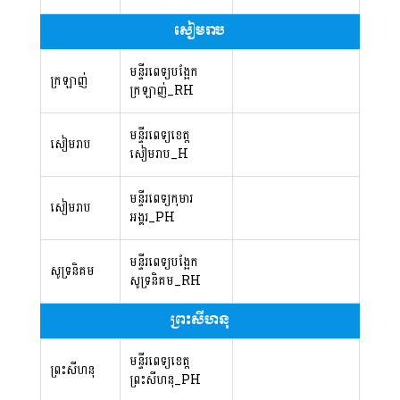
សៀមរាប
មន្ទីរពេទ្យបង្អែក
ក្រឡាញ់
ក្រឡាញ់_RH
មន្ទីរពេទ្យខេត្ត
សៀមរាប
សៀមរាប_H
មន្ទីរពេទ្យកុមារ
សៀមរាប
អង្គរ_PH
មន្ទីរពេទ្យបង្អែក
សូទ្រនិគម
សូទ្រនិគម_RH
ព្រះសីហនុ
មន្ទីរពេទ្យខេត្ត
ព្រះសីហនុ
ព្រះសីហនុ_PH