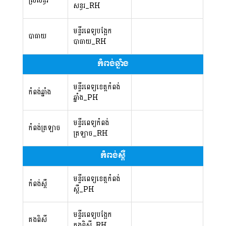
ស្រីសន្ធរ
សន្ធរ_RH
មន្ទីរពេទ្យបង្អែក
បាធាយ
បាធាយ_RH
កំពង់ឆ្នាំង
មន្ទីរពេទ្យខេត្តកំពង់
កំពង់ឆ្នាំង
ឆ្នាំង_PH
មន្ទីរពេទ្យកំពង់
កំពង់ត្រឡាច
ត្រឡាច_RH
កំពង់ស្ពឺ
មន្ទីរពេទ្យខេត្តកំពង់
កំពង់ស្ពឺ
ស្ពឺ_PH
មន្ទីរពេទ្យបង្អែក
គងពិសី
គងពិសី_RH