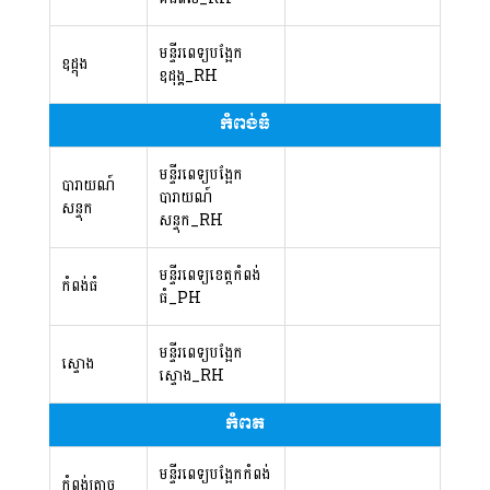
មន្ទីរពេទ្យបង្អែក
ឧដ្ដុង
ឧដុង្គ_RH
កំពង់ធំ
មន្ទីរពេទ្យបង្អែក
បារាយណ៍
បារាយណ៍
សន្ទុក
សន្ទុក_RH
មន្ទីរពេទ្យខេត្តកំពង់
កំពង់ធំ
ធំ_PH
មន្ទីរពេទ្យបង្អែក
ស្ទោង
ស្ទោង_RH
កំពត
មន្ទីរពេទ្យបង្អែកកំពង់
កំពង់ត្រាច