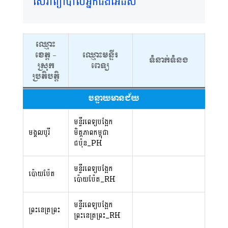
សេវាព្យាបាលអ្នកជំងឺអេដស៍
ឈ្មោះ
ខេត្ត​ –
ឈ្មោះមន្ទីរ
ទំនាក់ទំនង
ស្រុក
ពេទ្យ
ប្រតិបត្តិ
បន្ទាយមានជ័យ
មន្ទីរពេទ្យបង្អែក
មង្គលបូរី
មិត្តភាពកម្ពុជា
ជប៉ុន_PH
មន្ទីរពេទ្យ​បង្អែក​​
ប៉ោយប៉ែត
ប៉ោយប៉ែត_RH
មន្ទីរពេទ្យបង្អែក
ព្រះ​នេត្រ​ព្រះ
ព្រះនេត្រព្រះ_RH