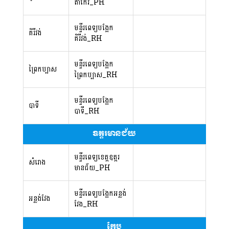
តាកែវ_PH
មន្ទីរពេទ្យបង្អែក
គិរីវង់
គិរីវង់_RH
មន្ទីរពេទ្យបង្អែក
ព្រៃកប្បាស
ព្រៃកប្បាស_RH
មន្ទីរពេទ្យបង្អែក
បាទី
បាទី_RH
ឧត្តរមានជ័យ
មន្ទីរពេទ្យខេត្តឧត្តរ
សំរោង
មានជ័យ_PH
មន្ទីរពេទ្យបង្អែក​អន្លង់
អន្លង់វែង
វែង_RH
កែប