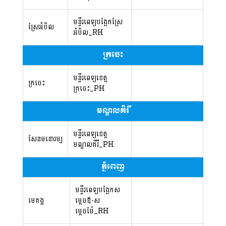
មន្ទីរពេទ្យបង្អែកស្រែ
ស្រែអំបិល
អំបិល_RH
ក្រចេះ
មន្ទីរពេទ្យខេត្ត
ក្រចេះ
ក្រចេះ_PH
មណ្ឌលគិរី
មន្ទីរពេទ្យខេត្ត
សែនមនោរម្យ
មណ្ឌលគីរី_PH
ភ្នំពេញ
មន្ទីរពេទ្យបង្អែកស
មេគង្គ
ម្តេចឪ-ស
ម្តេចម៉ែ_RH