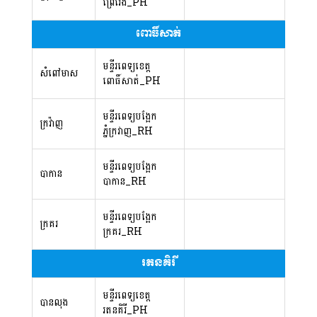
ព្រៃវែង_PH
ពោធិ៍សាត់
មន្ទីរពេទ្យខេត្ត
សំពៅមាស
ពោធិ៍សាត់_PH
មន្ទីរពេទ្យបង្អែក​
ក្រវ៉ាញ
ភ្នំក្រវាញ_RH
មន្ទីរពេទ្យបង្អែក​
បាកាន
បាកាន_RH
មន្ទីរពេទ្យបង្អែក
ក្រគរ
ក្រគរ_RH
រតនគិរី
មន្ទីរពេទ្យខេត្ត
បានលុង
រតនគិរី_PH