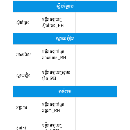
ស្ទឹងត្រែង
មន្ទីរពេទ្យខេត្ត
ស្ទឹងត្រែង
ស្ទឹងត្រែង_PH
ស្វាយរៀង
មន្ទីរពេទ្យបង្អែក
រមាសហែក
រមាសហែក_RH
មន្ទីរពេទ្យខេត្តស្វាយ
ស្វាយរៀង
រៀង_PH
តាកែវ
មន្ទីរពេទ្យបង្អែក
អង្គរការ
អង្គរកា_RH
មន្ទីរពេទ្យខេត្ត
ដូនកែវ