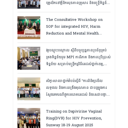
បុគ្គលិកនៅគ្លីនិកសុខភាពគ្រួសារ និងមន្ត្រីទិន្នន័យ
ថ្នាក់ខេត្ត “,ថ្ងៃទី១២ ដល់ ១៣ ខែឧសភា
ឆ្នាំ២០២៦
The Consultative Workshop on
SOP for integrated HIV, Harm
Reduction and Mental Health
Services in Cambodia.
វគ្គបណ្ដុះបណ្តាល ស្តីពីបច្ចុប្បន្នភាពប្រព័ន្ធគ្រប់
គ្រងទិន្នន័យរួម MPI ការវិភាគ និងការប្រើប្រាស់
ទិន្នន័យ សម្រាប់មន្រ្តីកម្មវិធីអេដស៍ថ្នាក់ខេត្ត,
កំពត ថ្ងៃ២៣ ដល់ ២៤ ខែមិនា ២០២៦
សិក្ខាសាលាថ្នាក់តំបន់ស្តីពី “ការពិនិត្យមើល
លទ្ធផល និងការពង្រឹងគុណភាព ជាបន្តក្នុងការ
ស្វែងរកករណីផ្ទុកមេរោគអេដស៍ និងសេវាបង្ការ
និងថែទាំ ព្យាបាលអ្នកជំងឺអេដស៍ ដើម្បីឈានទៅ
សម្រេចគោលដៅ ៩៥-៩៥-៩៥”, តាកែវ
Training on Dapivirine Vaginal
ថ្ងៃទី១២-១៣ សីហា ២០២៥
Ring(DVR) for HIV Prevention,
Sunway 18-19 August 2025