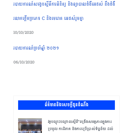
របាយការណ៍សង្ខេបស្តីពីការពិនិត្យ និងព្យាបាលជំងឺអេដស៍ នឹងជំងឺ
រលាកថ្លើមប្រភេទ C និងមេរោគ អេដស៍រួមគ្នា
10/10/2020
របាយការណ៍ប្រចាំឆ្នាំ ២០២១
06/10/2020
ព័ត៌មាននិងសេចក្តីជូនដំណឹង
វគ្គបណ្ដុះបណ្ដាលស្តីពី”ពង្រឹងសមត្ថភាពក្នុងការ
ប្រមូល ការវិភាគ និងការប្រើប្រាស់ទិន្នន័យ ដល់