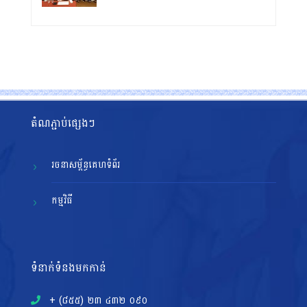
តំណភ្ជាប់ផ្សេងៗ
រចនាសម្ព័ន្ធគេហទំព័រ
កម្មវិធី
ទំនាក់ទំនងមកកាន់
+ (៨៥៥)​ ២៣​ ៤៣២ ០៩០