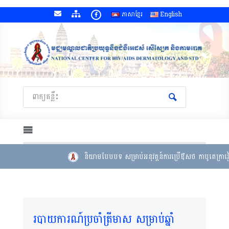
ភាសាខ្មែរ
English
និយាមបែបបទ សម្រាប់អនុវត្តន៍ការប្រើឳសថ កាបូតេក្រាវៀ
របាយការណ៍ប្រចាំត្រីមាស សម្រាប់ឆ្នាំ