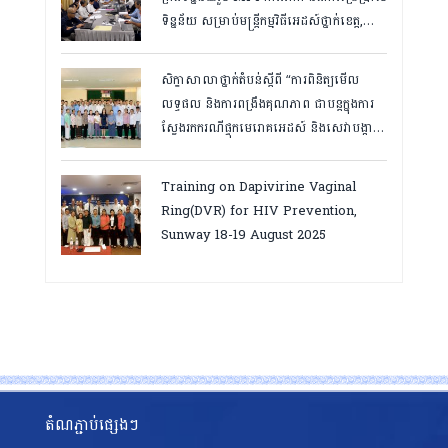
ទិន្នន័យ សម្រាប់មន្រ្តីកម្មវិធីអេដស៍ថ្នាក់ខេត្ត,
កំពត ថ្ងៃ២៣ ដល់ ២៤ ខែមិនា ២០២៦
សិក្ខាសាលាថ្នាក់តំបន់ស្តីពី “ការពិនិត្យមើល
លទ្ធផល និងការពង្រឹងគុណភាព ជាបន្តក្នុងការ
ស្វែងរកករណីផ្ទុកមេរោគអេដស៍ និងសេវាបង្ការ
និងថែទាំ ព្យាបាលអ្នកជំងឺអេដស៍ ដើម្បីឈានទៅ
សម្រេចគោលដៅ ៩៥-៩៥-៩៥”, តាកែវ
Training on Dapivirine Vaginal
ថ្ងៃទី១២-១៣ សីហា ២០២៥
Ring(DVR) for HIV Prevention,
Sunway 18-19 August 2025
តំណភ្ជាប់ផ្សេងៗ