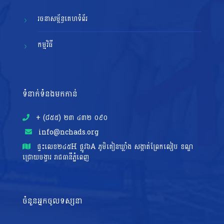
រចនាសម្ព័ន្ធគេហទំព័រ
កម្មវិធី
ទំនាក់ទំនងមកកាន់
+ (៨៥៥)​ ២៣​ ៤៣២ ០៩០
info@nchads.org
ផ្ទះ​លេខ២៤៥H ផ្លូវ៦A ភូមិគៀនឃ្លាំង សង្កាត់ព្រែកលៀប ខណ្ឌ
ជ្រោយចង្វារ រាជធានីភ្នំពេញ
ចំនួនអ្នកចូលទស្សនា