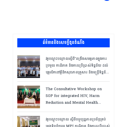
ព័ត៌មាននិងសេចក្តីជូនដំណឹង
វគ្គបណ្ដុះបណ្ដាលស្តីពី”ពង្រឹងសមត្ថភាពក្នុងការ
ប្រមូល ការវិភាគ និងការប្រើប្រាស់ទិន្នន័យ ដល់
បុគ្គលិកនៅគ្លីនិកសុខភាពគ្រួសារ និងមន្ត្រីទិន្នន័យ
ថ្នាក់ខេត្ត “,ថ្ងៃទី១២ ដល់ ១៣ ខែឧសភា
ឆ្នាំ២០២៦
The Consultative Workshop on
SOP for integrated HIV, Harm
Reduction and Mental Health
Services in Cambodia.
វគ្គបណ្ដុះបណ្តាល ស្តីពីបច្ចុប្បន្នភាពប្រព័ន្ធគ្រប់
គ្រងទិន្នន័យរួម MPI ការវិភាគ និងការប្រើប្រាស់