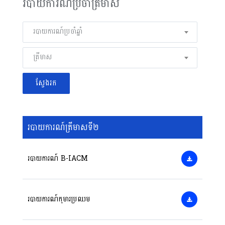
របាយការណ៍ប្រចាំត្រីមាស
របាយការណ៍ប្រចាំឆ្នាំ
ត្រីមាស
របាយការណ៍ត្រីមាសទី២
របាយការណ៍ B-IACM
របាយការណ៍កុមារប្រឈម