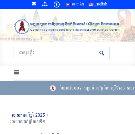
ភាសាខ្មែរ
English
និយាមបែបបទ សម្រាប់អនុវត្តន៍ការប្រើឳសថ កាបូតេ
របាយការណ៍ឆ្នាំ 2025
»
របាយការណ៍ត្រីមាសទី២