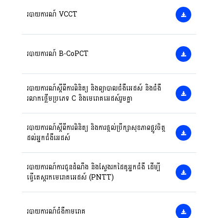
របាយការណ៍ VCCT
របាយការណ៍ B-CoPCT
របាយការណ៍ស្តីពីការពិនិត្យ និងព្យាបាលជំងឺអេដស៍ និងជំងឺ
រលាកថ្លើមប្រភេទ C និងមេរោគអេដស៍រួមគ្នា
របាយការណ៍ស្តីពីការពិនិត្យ និងការផ្តល់ប្រឹក្សាសុខភាពផ្លូវចិត្ត
ដល់អ្នកជំងឺអេដស៍
របាយការណ៍ការជូនដំណឹង និងស្វែងរកដៃគូអ្នកជំងឺ ដើម្បី
ធ្វើតេស្តរកមេរោគអេដស៍ (PNTT)
របាយការណ៍ជំងឺកាមរោគ