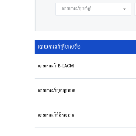
របាយការណ៍ប្រចាំឆ្នាំ
របាយការណ៍ត្រីមាសទី២
របាយការណ៍ B-IACM
របាយការណ៍កុមារប្រឈម
របាយការណ៍ជំងឺកាមរោគ