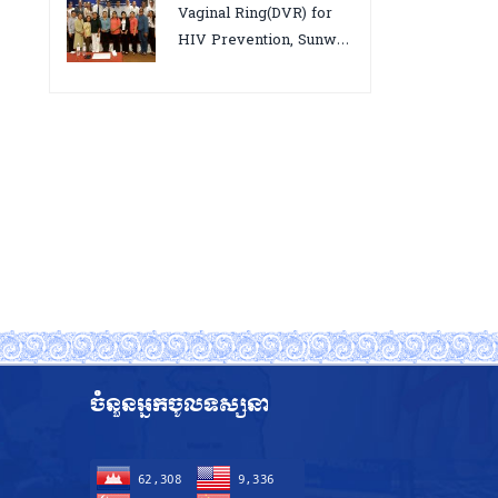
អេដស៍ ដើម្បីឈានទៅសម្រេច
Vaginal Ring(DVR) for
គោលដៅ ៩៥-៩៥-៩៥”, តាកែវ
HIV Prevention, Sunway
ថ្ងៃទី១២-១៣ សីហា ២០២៥
18-19 August 2025
ចំនួនអ្នកចូលទស្សនា