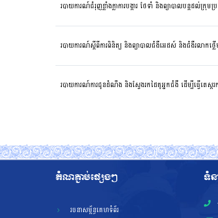
របាយការណ៍ជំរុញខ្លាំងក្លាការបង្ការ ថែទាំ​ និងព្យាបាលបន្តដល់ក្
របាយការណ៍ស្តីពីការពិនិត្យ និងព្យាបាលជំងឺអេដស៍ និងជំងឺរលាកថ្
របាយការណ៍ការជូនដំណឹង និងស្វែងរកដៃគូអ្នកជំងឺ ដើម្បីធ្វើត
តំណភ្ជាប់ផ្សេងៗ
ទំន
រចនាសម្ព័ន្ធគេហទំព័រ