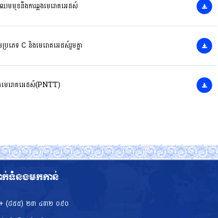
រុមប្រឈមមុខនឹងការឆ្លងមេរោគអេដស៍
លើមប្រភេទ C និងមេរោគអេដស៍រួមគ្នា
េស្តរកមេរោគអេដស៍(PNTT)
ាក់ទំនងមកកាន់
+ (៨៥៥)​ ២៣​ ៤៣២ ០៩០