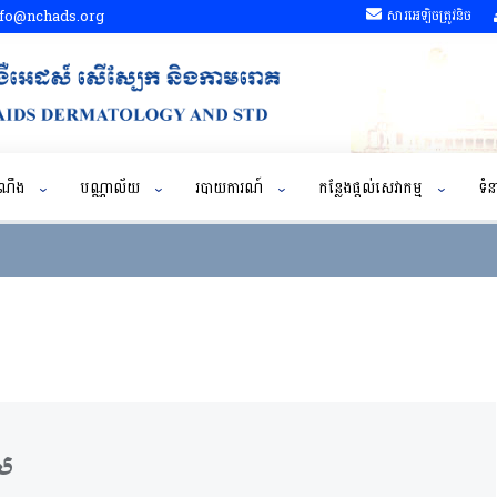
fo@nchads.org
សារអេឡិចត្រូវនិច
ដំណឹង
បណ្ណាល័យ
របាយការណ៍
កន្លែងផ្តល់សេវាកម្ម
ទំន
ាស