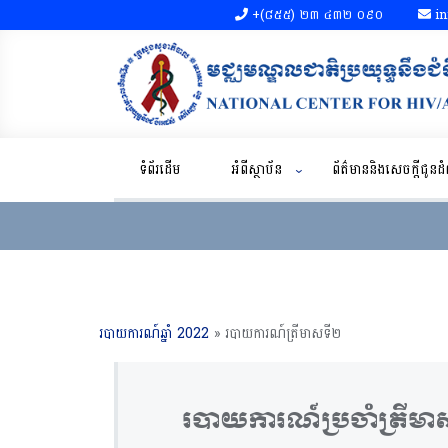
+(៨៥៥)​ ២៣​ ៤៣២ ០៩០​
in
ទំព័រដើម
អំពីស្ថាប័ន
ព័ត៌មាននិងសេចក្តីជូន
របាយការណ៍ឆ្នាំ 2022
»
របាយការណ៍ត្រីមាសទី២
របាយការណ៍ប្រចាំត្រីម