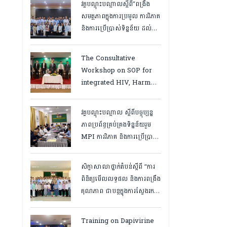
វគ្គបណ្ដុះបណ្ដាលស្តីពី”ពង្រឹង
សមត្ថភាពក្នុងការប្រមូល ការវិភាគ
និងការប្រើប្រាស់ទិន្នន័យ ដល់
បុគ្គលិកនៅគ្លីនិកសុខភាពគ្រួសារ
និងមន្ត្រីទិន្នន័យថ្នាក់ខេត្ត
The Consultative
“,ថ្ងៃទី១២ ដល់ ១៣ ខែឧសភា
Workshop on SOP for
ឆ្នាំ២០២៦
integrated HIV, Harm
Reduction and Mental
Health Services in
វគ្គបណ្ដុះបណ្តាល ស្តីពីបច្ចុប្បន្ន
Cambodia.
ភាពប្រព័ន្ធគ្រប់គ្រងទិន្នន័យរួម
MPI ការវិភាគ និងការប្រើប្រាស់
ទិន្នន័យ សម្រាប់មន្រ្តីកម្មវិធី
អេដស៍ថ្នាក់ខេត្ត, កំពត ថ្ងៃ២៣
សិក្ខាសាលាថ្នាក់តំបន់ស្តីពី “ការ
ដល់ ២៤ ខែមិនា ២០២៦
ពិនិត្យមើលលទ្ធផល និងការពង្រឹង
គុណភាព ជាបន្តក្នុងការស្វែងរក
ករណីផ្ទុកមេរោគអេដស៍ និងសេវា
បង្ការ និងថែទាំ ព្យាបាលអ្នកជំងឺ
Training on Dapivirine