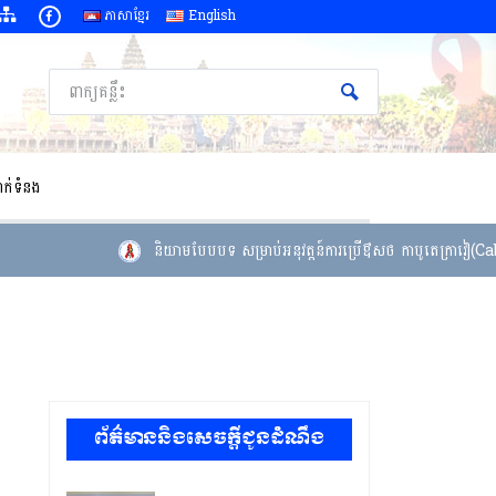
ភាសាខ្មែរ
English
ាក់ទំនង
និយាមបែបបទ សម្រាប់អនុវត្តន៍ការប្រើឳសថ កាបូតេក្រាវៀ(Cabote
ព័ត៌មាននិងសេចក្តីជូនដំណឹង