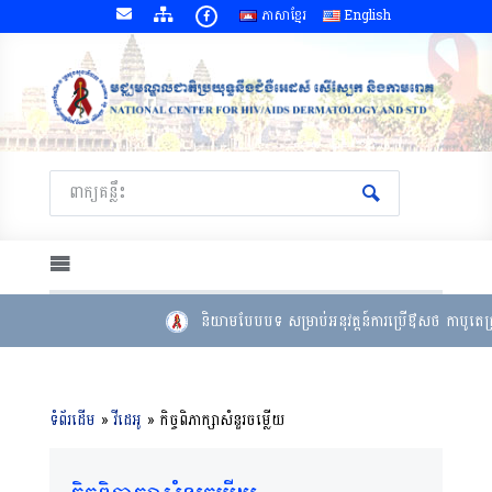
ភាសាខ្មែរ
English
និយាមបែបបទ សម្រាប់អនុវត្តន៍ការប្រើឳសថ កាបូតេក្រ
ទំព័រដើម
»
វីដេអូ
»
កិច្ចពិភាក្សាសំនួរចម្លើយ