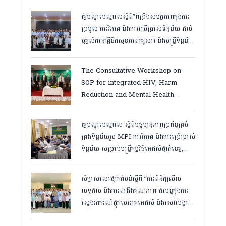
វគ្គបណ្ដុះបណ្ដាលស្តីពី”ពង្រឹងសមត្ថភាពក្នុងការ
ប្រមូល ការវិភាគ និងការប្រើប្រាស់ទិន្នន័យ ដល់
បុគ្គលិកនៅគ្លីនិកសុខភាពគ្រួសារ និងមន្ត្រីទិន្នន័យ
ថ្នាក់ខេត្ត “,ថ្ងៃទី១២ ដល់ ១៣ ខែឧសភា
ឆ្នាំ២០២៦
The Consultative Workshop on
SOP for integrated HIV, Harm
Reduction and Mental Health
Services in Cambodia.
វគ្គបណ្ដុះបណ្តាល ស្តីពីបច្ចុប្បន្នភាពប្រព័ន្ធគ្រប់
គ្រងទិន្នន័យរួម MPI ការវិភាគ និងការប្រើប្រាស់
ទិន្នន័យ សម្រាប់មន្រ្តីកម្មវិធីអេដស៍ថ្នាក់ខេត្ត,
កំពត ថ្ងៃ២៣ ដល់ ២៤ ខែមិនា ២០២៦
សិក្ខាសាលាថ្នាក់តំបន់ស្តីពី “ការពិនិត្យមើល
លទ្ធផល និងការពង្រឹងគុណភាព ជាបន្តក្នុងការ
ស្វែងរកករណីផ្ទុកមេរោគអេដស៍ និងសេវាបង្ការ
និងថែទាំ ព្យាបាលអ្នកជំងឺអេដស៍ ដើម្បីឈានទៅ