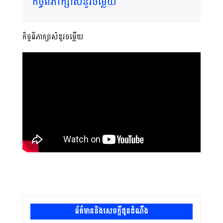
កិច្ចពិភាក្សាសំនួរចម្លើយ
កិច្ចពិភាក្សាសំនួរចម្លើយ
ព័ត៌មាននិងសេចក្តីជូនដំណឹង