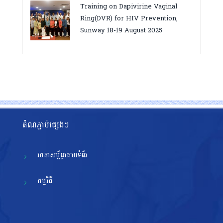
សម្រេចគោលដៅ ៩៥-៩៥-៩៥”, តាកែវ
Training on Dapivirine Vaginal
ថ្ងៃទី១២-១៣ សីហា ២០២៥
Ring(DVR) for HIV Prevention,
Sunway 18-19 August 2025
តំណភ្ជាប់ផ្សេងៗ
រចនាសម្ព័ន្ធគេហទំព័រ
កម្មវិធី