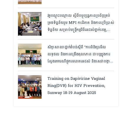
Services in Cambodia.
វគ្គបណ្ដុះបណ្តាល ស្តីពីបច្ចុប្បន្នភាពប្រព័ន្ធគ្រប់
គ្រងទិន្នន័យរួម MPI ការវិភាគ និងការប្រើប្រាស់
ទិន្នន័យ សម្រាប់មន្រ្តីកម្មវិធីអេដស៍ថ្នាក់ខេត្ត,
កំពត ថ្ងៃ២៣ ដល់ ២៤ ខែមិនា ២០២៦
សិក្ខាសាលាថ្នាក់តំបន់ស្តីពី “ការពិនិត្យមើល
លទ្ធផល និងការពង្រឹងគុណភាព ជាបន្តក្នុងការ
ស្វែងរកករណីផ្ទុកមេរោគអេដស៍ និងសេវាបង្ការ
និងថែទាំ ព្យាបាលអ្នកជំងឺអេដស៍ ដើម្បីឈានទៅ
សម្រេចគោលដៅ ៩៥-៩៥-៩៥”, តាកែវ
Training on Dapivirine Vaginal
ថ្ងៃទី១២-១៣ សីហា ២០២៥
Ring(DVR) for HIV Prevention,
Sunway 18-19 August 2025