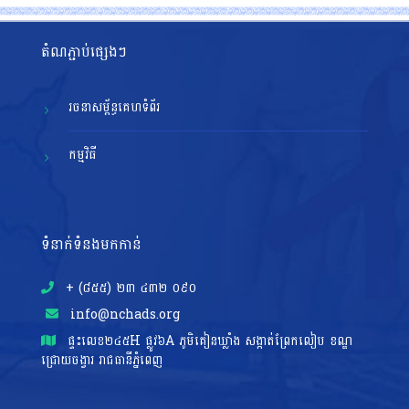
តំណភ្ជាប់ផ្សេងៗ
រចនាសម្ព័ន្ធគេហទំព័រ
កម្មវិធី
ទំនាក់ទំនងមកកាន់
+ (៨៥៥)​ ២៣​ ៤៣២ ០៩០
info@nchads.org
ផ្ទះ​លេខ២៤៥H ផ្លូវ៦A ភូមិគៀនឃ្លាំង សង្កាត់ព្រែកលៀប ខណ្ឌ
ជ្រោយចង្វារ រាជធានីភ្នំពេញ