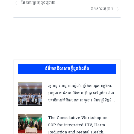
ផែនការគ្រប់ជ្រុងជ្រោយ
ឯកសារផ្សេងៗ
ព័ត៌មាននិងសេចក្តីជូនដំណឹង
វគ្គបណ្ដុះបណ្ដាលស្តីពី”ពង្រឹងសមត្ថភាពក្នុងការ
ប្រមូល ការវិភាគ និងការប្រើប្រាស់ទិន្នន័យ ដល់
បុគ្គលិកនៅគ្លីនិកសុខភាពគ្រួសារ និងមន្ត្រីទិន្នន័យ
ថ្នាក់ខេត្ត “,ថ្ងៃទី១២ ដល់ ១៣ ខែឧសភា
ឆ្នាំ២០២៦
The Consultative Workshop on
SOP for integrated HIV, Harm
Reduction and Mental Health