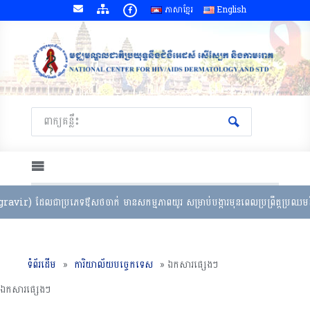
ភាសាខ្មែរ
English
avir) ដែលជាប្រភេទឳសថចាក់ មានសកម្មភាពយូរ សម្រាប់បង្ការមុនពេលប្រព្រឹត្តប្រឈមនិង
ទំព័រដើម
»
ការិយាល័យបច្ចេកទេស
»
ឯកសារផ្សេងៗ
ឯកសារផ្សេងៗ