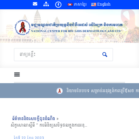
ភាសាខ្មែរ
English
និយាមបែបបទ សម្រាប់អនុវត្តន៍ការប្រើឳសថ កាប
ព័ត៌មាននិងសេចក្តីជូនដំណឹង
»
សិក្ខាសាលាស្តីពី “ ការពិនិត្យសមិទ្ធផលក្នុងការអនុវត្តសកម្មភាព ឆ្នាំ ២០២៣ និងការរៀប​ចំ​​ផែនការ​ប្រតិបត្តិសម្រាប់កម្មវិធីបង្ការ ថែទាំ និងព្យាបាលជំងឺអេដស៍ និងជំងឺកាមរោគ ក្នុងវិស័យសុខាភិបាល ឆ្នាំ ២០២៤ ”, ខេត្តសៀមរាប
ថ្ងៃទី 22 ខែ​ធ្នូ 2023