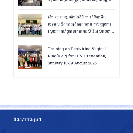
កំពត ថ្ងៃ២៣ ដល់ ២៤ ខែមិនា ២០២៦
សិក្ខាសាលាថ្នាក់តំបន់ស្តីពី “ការពិនិត្យមើល
លទ្ធផល និងការពង្រឹងគុណភាព ជាបន្តក្នុងការ
ស្វែងរកករណីផ្ទុកមេរោគអេដស៍ និងសេវាបង្ការ
និងថែទាំ ព្យាបាលអ្នកជំងឺអេដស៍ ដើម្បីឈានទៅ
សម្រេចគោលដៅ ៩៥-៩៥-៩៥”, តាកែវ
Training on Dapivirine Vaginal
ថ្ងៃទី១២-១៣ សីហា ២០២៥
Ring(DVR) for HIV Prevention,
Sunway 18-19 August 2025
តំណភ្ជាប់ផ្សេងៗ