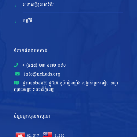
រចនាសម្ព័ន្ធគេហទំព័រ
កម្មវិធី
ទំនាក់ទំនងមកកាន់
+ (៨៥៥)​ ២៣​ ៤៣២ ០៩០
info@nchads.org
ផ្ទះ​លេខ២៤៥H ផ្លូវ៦A ភូមិគៀនឃ្លាំង សង្កាត់ព្រែកលៀប ខណ្ឌ
ជ្រោយចង្វារ រាជធានីភ្នំពេញ
ចំនួនអ្នកចូលទស្សនា