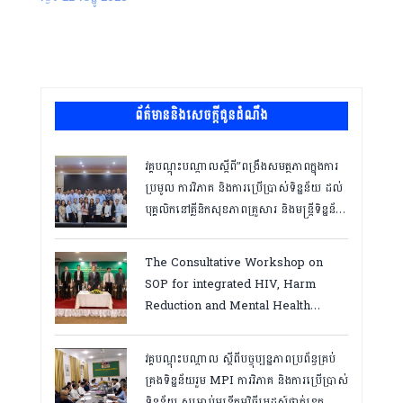
ព័ត៌មាននិងសេចក្តីជូនដំណឹង
វគ្គបណ្ដុះបណ្ដាលស្តីពី”ពង្រឹងសមត្ថភាពក្នុងការ
ប្រមូល ការវិភាគ និងការប្រើប្រាស់ទិន្នន័យ ដល់
បុគ្គលិកនៅគ្លីនិកសុខភាពគ្រួសារ និងមន្ត្រីទិន្នន័យ
ថ្នាក់ខេត្ត “,ថ្ងៃទី១២ ដល់ ១៣ ខែឧសភា
ឆ្នាំ២០២៦
The Consultative Workshop on
SOP for integrated HIV, Harm
Reduction and Mental Health
Services in Cambodia.
វគ្គបណ្ដុះបណ្តាល ស្តីពីបច្ចុប្បន្នភាពប្រព័ន្ធគ្រប់
គ្រងទិន្នន័យរួម MPI ការវិភាគ និងការប្រើប្រាស់
ទិន្នន័យ សម្រាប់មន្រ្តីកម្មវិធីអេដស៍ថ្នាក់ខេត្ត,