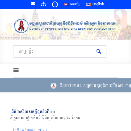
ភាសាខ្មែរ
English
និយាមបែបបទ សម្រាប់អនុវត្តន៍ការប្រើឳសថ កាបូត
ព័ត៌មាននិងសេចក្តីជូនដំណឹង
»
សិក្ខាសាលាថ្នាក់តំបន់ ពិនិត្យមើល លទ្ធផលនៃការស្វែងរកអ្នកផ្ទុកមេរោគអេដស៍ និងពង្រឹងគុណភាពនៅសេវាថែទាំ និងព្យាបាលមេរោគនៅតាមវដ្តការធ្វើផែនការអនុវត្ត-ការពិនិត្យមើល​-ការកែតម្រូវសកម្មភាព,តាកែវ(០៦ ដល់ ០៧ កក្តដា ២០២៣)
ថ្ងៃទី 14 ខែ​កក្កដា 2023