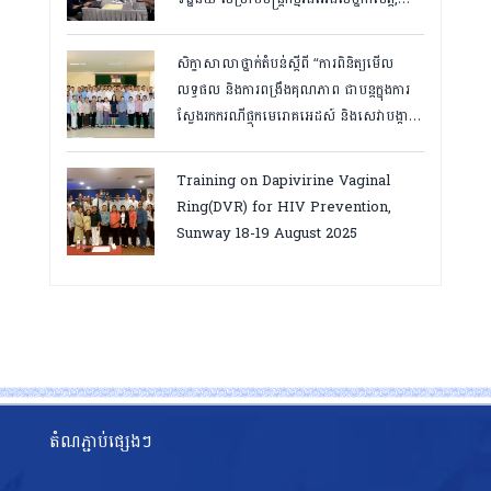
កំពត ថ្ងៃ២៣ ដល់ ២៤ ខែមិនា ២០២៦
សិក្ខាសាលាថ្នាក់តំបន់ស្តីពី “ការពិនិត្យមើល
លទ្ធផល និងការពង្រឹងគុណភាព ជាបន្តក្នុងការ
ស្វែងរកករណីផ្ទុកមេរោគអេដស៍ និងសេវាបង្ការ
និងថែទាំ ព្យាបាលអ្នកជំងឺអេដស៍ ដើម្បីឈានទៅ
សម្រេចគោលដៅ ៩៥-៩៥-៩៥”, តាកែវ
Training on Dapivirine Vaginal
ថ្ងៃទី១២-១៣ សីហា ២០២៥
Ring(DVR) for HIV Prevention,
Sunway 18-19 August 2025
តំណភ្ជាប់ផ្សេងៗ