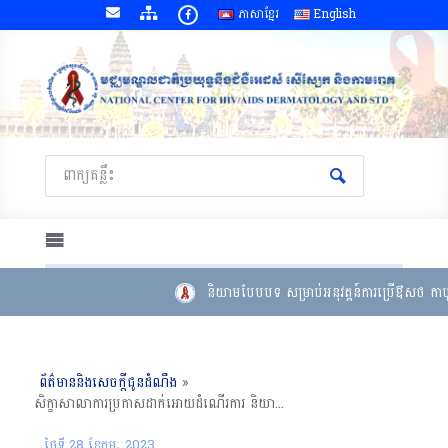
ភាសាខ្មែរ
English
និយាមបែបបទ សម្រាប់អនុវត្តន៍ការប្រើឳសថ កាបូ
ព័ត៌មាននិងសេចក្តីជូនដំណឹង
»
សិក្ខាសាលាការប្រកាសដាក់អោយដំណើរការ និយាមបែបបទសម្រាប់ការអនុវត្តសេវារណបសម្រាប់ការព្យាបាលដោយឱសថប្រឆាំងមេរោគអេដស៍ នៅក្នុងប្រទេសកម្ពុជា,​ សណ្ថាគារកាមបូឌីយាណា ថ្ងៃទី២៧ ខែកុម្ភៈ ឆ្នាំ២០២៣
ថ្ងៃទី 28 ខែ​កុម្ភៈ 2023