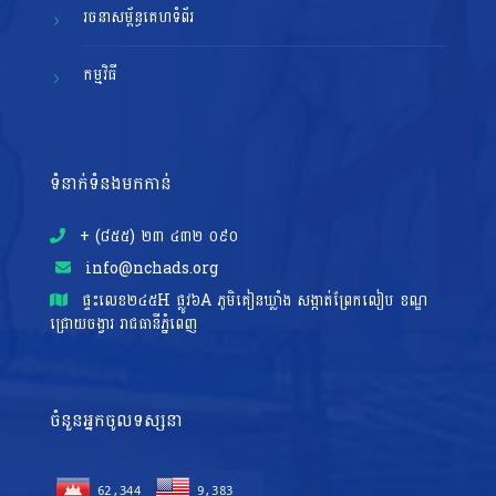
រចនាសម្ព័ន្ធគេហទំព័រ
កម្មវិធី
ទំនាក់ទំនងមកកាន់
+ (៨៥៥)​ ២៣​ ៤៣២ ០៩០
info@nchads.org
ផ្ទះ​លេខ២៤៥H ផ្លូវ៦A ភូមិគៀនឃ្លាំង សង្កាត់ព្រែកលៀប ខណ្ឌ
ជ្រោយចង្វារ រាជធានីភ្នំពេញ
ចំនួនអ្នកចូលទស្សនា