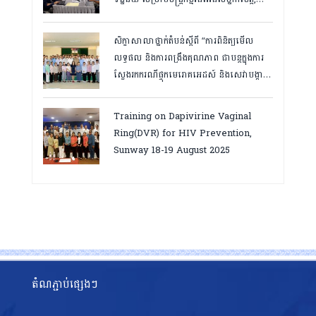
កំពត ថ្ងៃ២៣ ដល់ ២៤ ខែមិនា ២០២៦
សិក្ខាសាលាថ្នាក់តំបន់ស្តីពី “ការពិនិត្យមើល
លទ្ធផល និងការពង្រឹងគុណភាព ជាបន្តក្នុងការ
ស្វែងរកករណីផ្ទុកមេរោគអេដស៍ និងសេវាបង្ការ
និងថែទាំ ព្យាបាលអ្នកជំងឺអេដស៍ ដើម្បីឈានទៅ
សម្រេចគោលដៅ ៩៥-៩៥-៩៥”, តាកែវ
Training on Dapivirine Vaginal
ថ្ងៃទី១២-១៣ សីហា ២០២៥
Ring(DVR) for HIV Prevention,
Sunway 18-19 August 2025
តំណភ្ជាប់ផ្សេងៗ