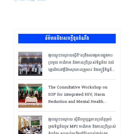
ព័ត៌មាននិងសេចក្តីជូនដំណឹង
វគ្គបណ្ដុះបណ្ដាលស្តីពី”ពង្រឹងសមត្ថភាពក្នុងការ
ប្រមូល ការវិភាគ និងការប្រើប្រាស់ទិន្នន័យ ដល់
បុគ្គលិកនៅគ្លីនិកសុខភាពគ្រួសារ និងមន្ត្រីទិន្នន័យ
ថ្នាក់ខេត្ត “,ថ្ងៃទី១២ ដល់ ១៣ ខែឧសភា
ឆ្នាំ២០២៦
The Consultative Workshop on
SOP for integrated HIV, Harm
Reduction and Mental Health
Services in Cambodia.
វគ្គបណ្ដុះបណ្តាល ស្តីពីបច្ចុប្បន្នភាពប្រព័ន្ធគ្រប់
គ្រងទិន្នន័យរួម MPI ការវិភាគ និងការប្រើប្រាស់
ទិន្នន័យ សម្រាប់មន្រ្តីកម្មវិធីអេដស៍ថ្នាក់ខេត្ត,