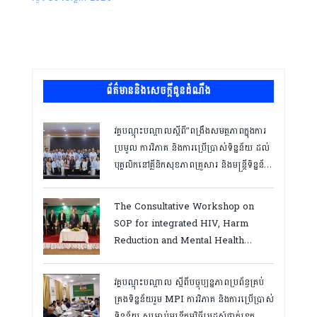
ព័ត៌មាននិងសេចក្តីជូនដំណឹង
វគ្គបណ្ដុះបណ្ដាលស្តីពី”ពង្រឹងសមត្ថភាពក្នុងការ
ប្រមូល ការវិភាគ និងការប្រើប្រាស់ទិន្នន័យ ដល់
បុគ្គលិកនៅគ្លីនិកសុខភាពគ្រួសារ និងមន្ត្រីទិន្នន័យ
ថ្នាក់ខេត្ត “,ថ្ងៃទី១២ ដល់ ១៣ ខែឧសភា
ឆ្នាំ២០២៦
The Consultative Workshop on
SOP for integrated HIV, Harm
Reduction and Mental Health
Services in Cambodia.
វគ្គបណ្ដុះបណ្តាល ស្តីពីបច្ចុប្បន្នភាពប្រព័ន្ធគ្រប់
គ្រងទិន្នន័យរួម MPI ការវិភាគ និងការប្រើប្រាស់
ទិន្នន័យ សម្រាប់មន្រ្តីកម្មវិធីអេដស៍ថ្នាក់ខេត្ត,