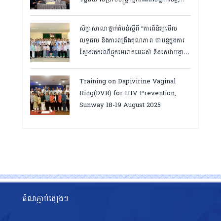
កំពត ថ្ងៃ២៣ ដល់ ២៤ ខែមិនា ២០២៦
សិក្ខាសាលាថ្នាក់តំបន់ស្តីពី “ការពិនិត្យមើល
លទ្ធផល និងការពង្រឹងគុណភាព ជាបន្តក្នុងការ
ស្វែងរកករណីផ្ទុកមេរោគអេដស៍ និងសេវាបង្ការ
និងថែទាំ ព្យាបាលអ្នកជំងឺអេដស៍ ដើម្បីឈានទៅ
សម្រេចគោលដៅ ៩៥-៩៥-៩៥”, តាកែវ
Training on Dapivirine Vaginal
ថ្ងៃទី១២-១៣ សីហា ២០២៥
Ring(DVR) for HIV Prevention,
Sunway 18-19 August 2025
តំណភ្ជាប់ផ្សេងៗ