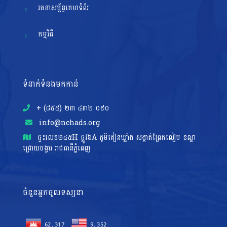
រចនាសម្ព័ន្ធគេហទំព័រ
កម្មវិធី
ទំនាក់ទំនងមកកាន់
+ (៨៥៥)​ ២៣​ ៤៣២ ០៩០
info@nchads.org
ផ្ទះ​លេខ២៤៥H ផ្លូវ៦A ភូមិគៀនឃ្លាំង សង្កាត់ព្រែកលៀប ខណ្ឌ
ជ្រោយចង្វារ រាជធានីភ្នំពេញ
ចំនួនអ្នកចូលទស្សនា