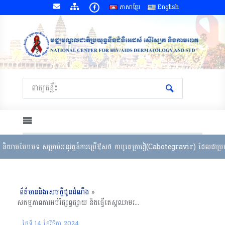
ភាសាខ្មែរ
English
និយាមបែបបទ សម្រាប់អនុវត្តន៍ការប្រើឳសថ កាបូតេក្រាវៀ(Cabotegravir) ដែលជាប្រភេទឳ
ព័ត៌មាននិងសេចក្តីជូនដំណឹង
»
សកម្មភាពការអប់រំផ្សព្វផ្សាយ និងធ្វើតេស្តឈាមរកមេរោគអេដស៍ ថ្ងៃទី ២ ក្នុងព្រឹត្តិការណ៍នៃព្រះរាជពិធីបុណ្យអុំទូក បណ្តែតប្រទីប និងសំពះព្រះខែ អកអំបុក របស់ថ្នាក់ដឹកនាំ និងមន្ត្រីជំនាញនៃមជ្ឈមណ្ឌលជាតិប្រយុទ្ធនឹងជំងឺអេដស៍ សើស្បែក និងកាមរាគ
ថ្ងៃទី 14 ខែ​វិច្ឆិកា 2024