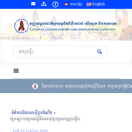
ភាសាខ្មែរ
English
និយាមបែបបទ សម្រាប់អនុវត្តន៍ការប្រើឳសថ កាបូតេក្រាវៀ(Ca
ព័ត៌មាននិងសេចក្តីជូនដំណឹង
»
វគ្គបណ្តុះបណ្តាលស្តីពីការអនុវត្តយុទ្ធសាស្រ្តបង្កើនការស្រាវជ្រាវរកករណីជំងឺរបេង (យុទ្ធសាស្រ្តThree I’s) ១៩-២០ សីហា ២០១០ ខេត្តតាកែវ
ថ្ងៃទី 23 ខែ​សីហា 2010