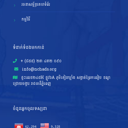
រចនាសម្ព័ន្ធគេហទំព័រ
កម្មវិធី
ទំនាក់ទំនងមកកាន់
+ (៨៥៥)​ ២៣​ ៤៣២ ០៩០
info@nchads.org
ផ្ទះ​លេខ២៤៥H ផ្លូវ៦A ភូមិគៀនឃ្លាំង សង្កាត់ព្រែកលៀប ខណ្ឌ
ជ្រោយចង្វារ រាជធានីភ្នំពេញ
ចំនួនអ្នកចូលទស្សនា