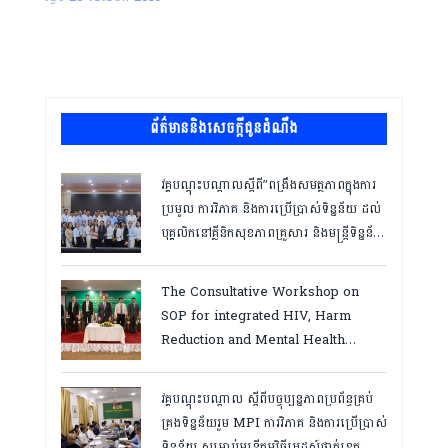
ព័ត៌មាននិងសេចក្តីជូនដំណឹង
វគ្គបណ្ដុះបណ្ដាលស្តីពី”ពង្រឹងសមត្ថភាពក្នុងការ
ប្រមូល ការវិភាគ និងការប្រើប្រាស់ទិន្នន័យ ដល់
បុគ្គលិកនៅគ្លីនិកសុខភាពគ្រួសារ និងមន្ត្រីទិន្នន័យ
ថ្នាក់ខេត្ត “,ថ្ងៃទី១២ ដល់ ១៣ ខែឧសភា
ឆ្នាំ២០២៦
The Consultative Workshop on
SOP for integrated HIV, Harm
Reduction and Mental Health
Services in Cambodia.
វគ្គបណ្ដុះបណ្តាល ស្តីពីបច្ចុប្បន្នភាពប្រព័ន្ធគ្រប់
គ្រងទិន្នន័យរួម MPI ការវិភាគ និងការប្រើប្រាស់
ទិន្នន័យ សម្រាប់មន្រ្តីកម្មវិធីអេដស៍ថ្នាក់ខេត្ត,