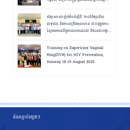
កំពត ថ្ងៃ២៣ ដល់ ២៤ ខែមិនា ២០២៦
សិក្ខាសាលាថ្នាក់តំបន់ស្តីពី “ការពិនិត្យមើល
លទ្ធផល និងការពង្រឹងគុណភាព ជាបន្តក្នុងការ
ស្វែងរកករណីផ្ទុកមេរោគអេដស៍ និងសេវាបង្ការ
និងថែទាំ ព្យាបាលអ្នកជំងឺអេដស៍ ដើម្បីឈានទៅ
សម្រេចគោលដៅ ៩៥-៩៥-៩៥”, តាកែវ
Training on Dapivirine Vaginal
ថ្ងៃទី១២-១៣ សីហា ២០២៥
Ring(DVR) for HIV Prevention,
Sunway 18-19 August 2025
តំណភ្ជាប់ផ្សេងៗ