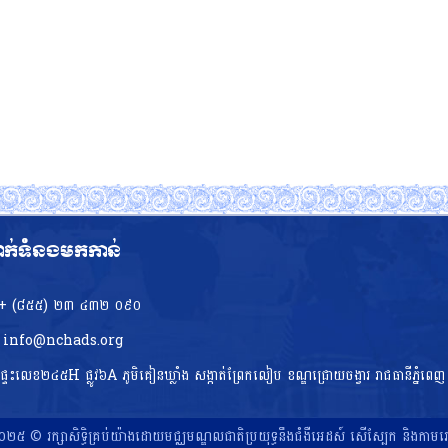
ាក់ទំនងមកកាន់
+ (៨៥៥)​ ២៣​ ៤៣២ ០៩០
info@nchads.org
ផ្ទះ​លេខ២៤៥H ផ្លូវ៦A ភូមិគៀនឃ្លាំង សង្កាត់ព្រែកលៀប ខណ្ឌជ្រោយចង្វារ រាជធានីភ្នំពេញ
២៥ © រក្សាសិទ្ធិគ្រប់យ៉ាងដោយមជ្ឈមណ្ឌលជាតិប្រយុទ្ធនឹងជំងឺអេដស៍ សើស្បែក និងកាម