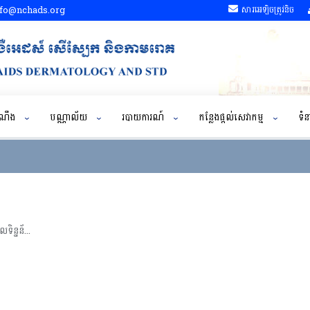
fo@nchads.org
សារអេឡិចត្រូវនិច
ដំណឹង
បណ្ណាល័យ
របាយការណ៍
កន្លែងផ្តល់សេវាកម្ម
ទំន
វគ្គបណ្ដុះបណ្ដាលស្តីពីការសាកល្បងបញ្ចូលទិន្នន័យផ្ទាល់ចំនួន ៧ កន្លែងលើប្រព័ន្ធគ្រប់គ្រងទិន្នន័យ DHIS2, ខេត្តកំពង់ចាម