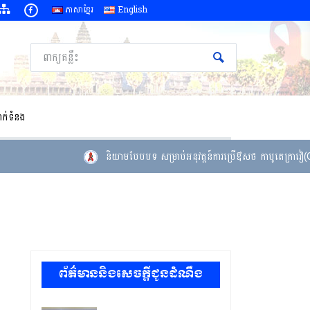
ភាសាខ្មែរ
English
ាក់ទំនង
និយាមបែបបទ សម្រាប់អនុវត្តន៍ការប្រើឳសថ កាបូតេក្រាវៀ(Cab
ព័ត៌មាននិងសេចក្តីជូនដំណឹង