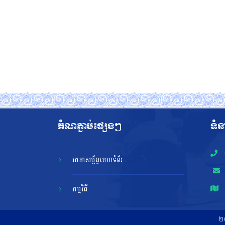
តំណភ្ជាប់ផ្សេងៗ
ទំន
រចនាសម្ព័ន្ធគេហទំព័រ
កម្មវិធី
២០