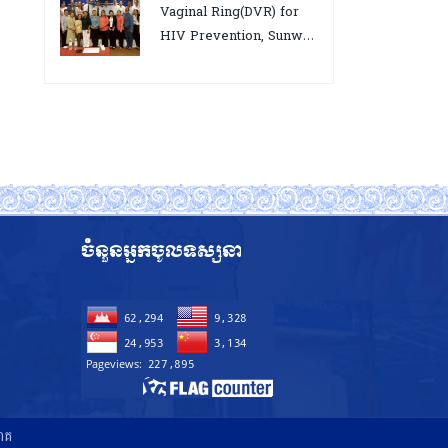
អេដស៍ ដើម្បីឈានទៅសម្រេច
Vaginal Ring(DVR) for
គោលដៅ ៩៥-៩៥-៩៥”, តាកែវ
HIV Prevention, Sunway
ថ្ងៃទី១២-១៣ សីហា ២០២៥
18-19 August 2025
ចំនួនអ្នកចូលទស្សនា
រោគ