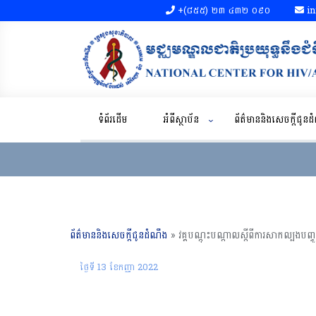
+(៨៥៥)​ ២៣​ ៤៣២ ០៩០​
in
ទំព័រដើម
អំពីស្ថាប័ន
ព័ត៌មាននិងសេចក្តីជូន
ព័ត៌មាននិងសេចក្តីជូនដំណឹង
»
ថ្ងៃទី 13 ខែ​កញ្ញា 2022