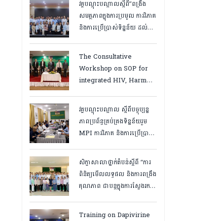
វគ្គបណ្ដុះបណ្ដាលស្តីពី”ពង្រឹង
សមត្ថភាពក្នុងការប្រមូល ការវិភាគ
និងការប្រើប្រាស់ទិន្នន័យ ដល់
បុគ្គលិកនៅគ្លីនិកសុខភាពគ្រួសារ
និងមន្ត្រីទិន្នន័យថ្នាក់ខេត្ត
The Consultative
“,ថ្ងៃទី១២ ដល់ ១៣ ខែឧសភា
Workshop on SOP for
ឆ្នាំ២០២៦
integrated HIV, Harm
Reduction and Mental
Health Services in
វគ្គបណ្ដុះបណ្តាល ស្តីពីបច្ចុប្បន្ន
Cambodia.
ភាពប្រព័ន្ធគ្រប់គ្រងទិន្នន័យរួម
MPI ការវិភាគ និងការប្រើប្រាស់
ទិន្នន័យ សម្រាប់មន្រ្តីកម្មវិធី
អេដស៍ថ្នាក់ខេត្ត, កំពត ថ្ងៃ២៣
សិក្ខាសាលាថ្នាក់តំបន់ស្តីពី “ការ
ដល់ ២៤ ខែមិនា ២០២៦
ពិនិត្យមើលលទ្ធផល និងការពង្រឹង
គុណភាព ជាបន្តក្នុងការស្វែងរក
ករណីផ្ទុកមេរោគអេដស៍ និងសេវា
បង្ការ និងថែទាំ ព្យាបាលអ្នកជំងឺ
Training on Dapivirine