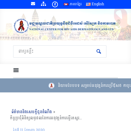
ភាសាខ្មែរ
English
និយាមបែបបទ សម្រាប់អនុវត្តន៍ការប្រើឳសថ កាបូតេ
ព័ត៌មាននិងសេចក្តីជូនដំណឹង
»
កិច្ចប្រជុំពិនិត្យលទ្ធផលនៃការអនុវត្តន៍ការធ្វើតេស្ដរកបន្ទុកមេរោគអេដស៍ក្នុងឈាម Same Day ART, TLD និង MMD នៅក្នុងសេវាថែទាំ និងព្យាបាលជំងឺអេដស៍, កំពង់ធំ ថ្ងៃទី ០៧ ​ដល់ ០៨ ខែ​ កញ្ញា ឆ្នាំ ២០២០
ថ្ងៃទី 11 ខែ​កញ្ញា 2020