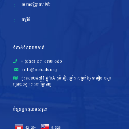
រចនាសម្ព័ន្ធគេហទំព័រ
កម្មវិធី
ទំនាក់ទំនងមកកាន់
+ (៨៥៥)​ ២៣​ ៤៣២ ០៩០
info@nchads.org
ផ្ទះ​លេខ២៤៥H ផ្លូវ៦A ភូមិគៀនឃ្លាំង សង្កាត់ព្រែកលៀប ខណ្ឌ
ជ្រោយចង្វារ រាជធានីភ្នំពេញ
ចំនួនអ្នកចូលទស្សនា