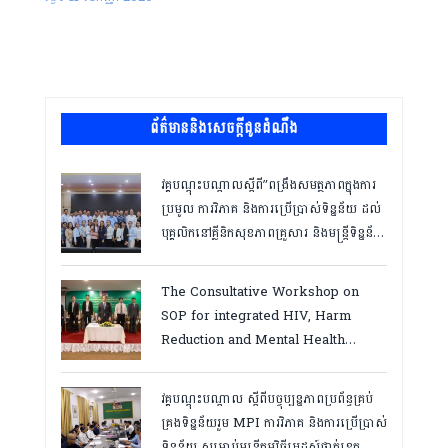
ព័ត៌មាននិងសេចក្តីជូនដំណឹង
វគ្គបណ្ដុះបណ្ដាលស្តីពី”ពង្រឹងសមត្ថភាពក្នុងការ
ប្រមូល ការវិភាគ និងការប្រើប្រាស់ទិន្នន័យ ដល់
បុគ្គលិកនៅគ្លីនិកសុខភាពគ្រួសារ និងមន្ត្រីទិន្នន័យ
ថ្នាក់ខេត្ត “,ថ្ងៃទី១២ ដល់ ១៣ ខែឧសភា
ឆ្នាំ២០២៦
The Consultative Workshop on
SOP for integrated HIV, Harm
Reduction and Mental Health
Services in Cambodia.
វគ្គបណ្ដុះបណ្តាល ស្តីពីបច្ចុប្បន្នភាពប្រព័ន្ធគ្រប់
គ្រងទិន្នន័យរួម MPI ការវិភាគ និងការប្រើប្រាស់
ទិន្នន័យ សម្រាប់មន្រ្តីកម្មវិធីអេដស៍ថ្នាក់ខេត្ត,