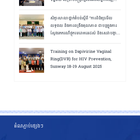
កំពត ថ្ងៃ២៣ ដល់ ២៤ ខែមិនា ២០២៦
សិក្ខាសាលាថ្នាក់តំបន់ស្តីពី “ការពិនិត្យមើល
លទ្ធផល និងការពង្រឹងគុណភាព ជាបន្តក្នុងការ
ស្វែងរកករណីផ្ទុកមេរោគអេដស៍ និងសេវាបង្ការ
និងថែទាំ ព្យាបាលអ្នកជំងឺអេដស៍ ដើម្បីឈានទៅ
សម្រេចគោលដៅ ៩៥-៩៥-៩៥”, តាកែវ
Training on Dapivirine Vaginal
ថ្ងៃទី១២-១៣ សីហា ២០២៥
Ring(DVR) for HIV Prevention,
Sunway 18-19 August 2025
តំណភ្ជាប់ផ្សេងៗ