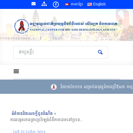
ភាសាខ្មែរ
English
និយាមបែបបទ សម្រាប់អនុវត្តន៍ការប្រើឳសថ កាបូត
ព័ត៌មាននិងសេចក្តីជូនដំណឹង
»
ការអងេ្កតរកអត្រាប្រេវ៉ាឡង់ជំងឺកាមរោគនៅប្រទេសកម្ពុជា ​​ឆ្នាំ២០១១ ស្ត្រីបំរើសេវាកំសាន្តសប្បាយ (ថ្ងៃ ២២​ មិនា ឆ្នាំ ២០១៣)
ថ្ងៃទី 22 ខែ​មីនា 2013