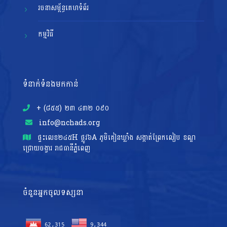
រចនាសម្ព័ន្ធគេហទំព័រ
កម្មវិធី
ទំនាក់ទំនងមកកាន់
+ (៨៥៥)​ ២៣​ ៤៣២ ០៩០
info@nchads.org
ផ្ទះ​លេខ២៤៥H ផ្លូវ៦A ភូមិគៀនឃ្លាំង សង្កាត់ព្រែកលៀប ខណ្ឌ
ជ្រោយចង្វារ រាជធានីភ្នំពេញ
ចំនួនអ្នកចូលទស្សនា