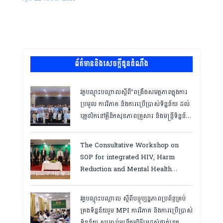
ព័ត៌មាននិងសេចក្តីជូនដំណឹង
វគ្គបណ្ដុះបណ្ដាលស្តីពី”ពង្រឹងសមត្ថភាពក្នុងការ
ប្រមូល ការវិភាគ និងការប្រើប្រាស់ទិន្នន័យ ដល់
បុគ្គលិកនៅគ្លីនិកសុខភាពគ្រួសារ និងមន្ត្រីទិន្នន័យ
ថ្នាក់ខេត្ត “,ថ្ងៃទី១២ ដល់ ១៣ ខែឧសភា
ឆ្នាំ២០២៦
The Consultative Workshop on
SOP for integrated HIV, Harm
Reduction and Mental Health
Services in Cambodia.
វគ្គបណ្ដុះបណ្តាល ស្តីពីបច្ចុប្បន្នភាពប្រព័ន្ធគ្រប់
គ្រងទិន្នន័យរួម MPI ការវិភាគ និងការប្រើប្រាស់
ទិន្នន័យ សម្រាប់មន្រ្តីកម្មវិធីអេដស៍ថ្នាក់ខេត្ត,