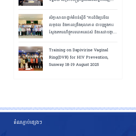
កំពត ថ្ងៃ២៣ ដល់ ២៤ ខែមិនា ២០២៦
សិក្ខាសាលាថ្នាក់តំបន់ស្តីពី “ការពិនិត្យមើល
លទ្ធផល និងការពង្រឹងគុណភាព ជាបន្តក្នុងការ
ស្វែងរកករណីផ្ទុកមេរោគអេដស៍ និងសេវាបង្ការ
និងថែទាំ ព្យាបាលអ្នកជំងឺអេដស៍ ដើម្បីឈានទៅ
សម្រេចគោលដៅ ៩៥-៩៥-៩៥”, តាកែវ
Training on Dapivirine Vaginal
ថ្ងៃទី១២-១៣ សីហា ២០២៥
Ring(DVR) for HIV Prevention,
Sunway 18-19 August 2025
តំណភ្ជាប់ផ្សេងៗ