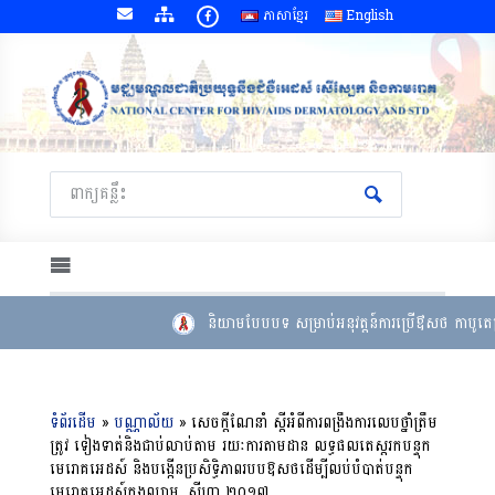
ភាសាខ្មែរ
English
និយាមបែបបទ សម្រាប់អនុវត្តន៍ការប្រើឳសថ កាបូតេក្
ទំព័រដើម
»
បណ្ណាល័យ
»
សេចក្តីណែនាំ ស្តីអំពីការពង្រឹងការលេបថ្នាំត្រឹម
ត្រូវ ទៀងទាត់និងជាប់លាប់តាម រយៈការតាមដាន លទ្ធផលតេស្តរកបន្ទុក
មេរោគអេដស៍ និងបង្កើនប្រសិទ្ធិភាពរបបឱសថដើម្បីលប់បំបាត់បន្ទុក
មេរោគអេដស៍ក្នុងឈាម, សីហា​ ២០១៧