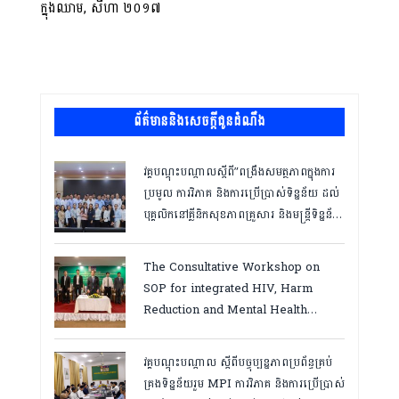
ក្នុងឈាម, សីហា​ ២០១៧
ព័ត៌មាននិងសេចក្តីជូនដំណឹង
វគ្គបណ្ដុះបណ្ដាលស្តីពី”ពង្រឹងសមត្ថភាពក្នុងការ
ប្រមូល ការវិភាគ និងការប្រើប្រាស់ទិន្នន័យ ដល់
បុគ្គលិកនៅគ្លីនិកសុខភាពគ្រួសារ និងមន្ត្រីទិន្នន័យ
ថ្នាក់ខេត្ត “,ថ្ងៃទី១២ ដល់ ១៣ ខែឧសភា
ឆ្នាំ២០២៦
The Consultative Workshop on
SOP for integrated HIV, Harm
Reduction and Mental Health
Services in Cambodia.
វគ្គបណ្ដុះបណ្តាល ស្តីពីបច្ចុប្បន្នភាពប្រព័ន្ធគ្រប់
គ្រងទិន្នន័យរួម MPI ការវិភាគ និងការប្រើប្រាស់