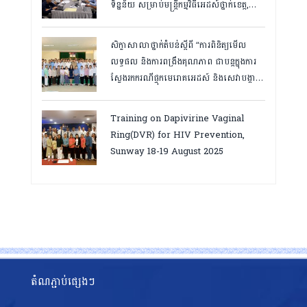
ទិន្នន័យ សម្រាប់មន្រ្តីកម្មវិធីអេដស៍ថ្នាក់ខេត្ត,
កំពត ថ្ងៃ២៣ ដល់ ២៤ ខែមិនា ២០២៦
សិក្ខាសាលាថ្នាក់តំបន់ស្តីពី “ការពិនិត្យមើល
លទ្ធផល និងការពង្រឹងគុណភាព ជាបន្តក្នុងការ
ស្វែងរកករណីផ្ទុកមេរោគអេដស៍ និងសេវាបង្ការ
និងថែទាំ ព្យាបាលអ្នកជំងឺអេដស៍ ដើម្បីឈានទៅ
សម្រេចគោលដៅ ៩៥-៩៥-៩៥”, តាកែវ
Training on Dapivirine Vaginal
ថ្ងៃទី១២-១៣ សីហា ២០២៥
Ring(DVR) for HIV Prevention,
Sunway 18-19 August 2025
តំណភ្ជាប់ផ្សេងៗ