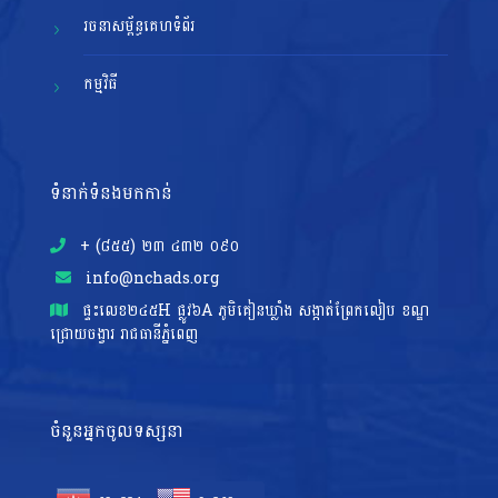
រចនាសម្ព័ន្ធគេហទំព័រ
កម្មវិធី
ទំនាក់ទំនងមកកាន់
+ (៨៥៥)​ ២៣​ ៤៣២ ០៩០
info@nchads.org
ផ្ទះ​លេខ២៤៥H ផ្លូវ៦A ភូមិគៀនឃ្លាំង សង្កាត់ព្រែកលៀប ខណ្ឌ
ជ្រោយចង្វារ រាជធានីភ្នំពេញ
ចំនួនអ្នកចូលទស្សនា