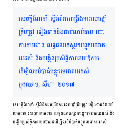
សេចក្តីណែនាំ ស្តីអំពីការពង្រឹងការលេបថ្នាំ
ត្រឹមត្រូវ ទៀងទាត់និងជាប់លាប់តាម រយៈ
ការតាមដាន លទ្ធផលតេស្តរកបន្ទុកមេរោគ
អេដស៍ និងបង្កើនប្រសិទ្ធិភាពរបបឱសថ
ដើម្បីលប់បំបាត់បន្ទុកមេរោគអេដស៍
ក្នុងឈាម, សីហា​ ២០១៧
សេចក្តីណែនាំ ស្តីអំពីការពង្រឹងការលេបថ្នាំត្រឹមត្រូវ ទៀងទាត់និងជាប់
លាប់តាម រយៈការតាមដាន លទ្ធផលតេស្តរកបន្ទុកមេរោគអេដស៍ និង
បង្កើនប្រសិទ្ធិភាពរបបឱសថដើម្បីលប់បំបាត់បន្ទុកមេរោគអេដស៍