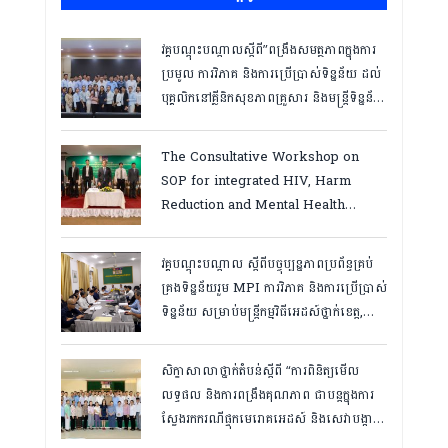
វគ្គបណ្ដុះបណ្ដាលស្តីពី”ពង្រឹងសមត្ថភាពក្នុងការ
ប្រមូល ការវិភាគ និងការប្រើប្រាស់ទិន្នន័យ ដល់
បុគ្គលិកនៅគ្លីនិកសុខភាពគ្រួសារ និងមន្ត្រីទិន្នន័យ
ថ្នាក់ខេត្ត “,ថ្ងៃទី១២ ដល់ ១៣ ខែឧសភា
ឆ្នាំ២០២៦
The Consultative Workshop on
SOP for integrated HIV, Harm
Reduction and Mental Health
Services in Cambodia.
វគ្គបណ្ដុះបណ្តាល ស្តីពីបច្ចុប្បន្នភាពប្រព័ន្ធគ្រប់
គ្រងទិន្នន័យរួម MPI ការវិភាគ និងការប្រើប្រាស់
ទិន្នន័យ សម្រាប់មន្រ្តីកម្មវិធីអេដស៍ថ្នាក់ខេត្ត,
កំពត ថ្ងៃ២៣ ដល់ ២៤ ខែមិនា ២០២៦
សិក្ខាសាលាថ្នាក់តំបន់ស្តីពី “ការពិនិត្យមើល
លទ្ធផល និងការពង្រឹងគុណភាព ជាបន្តក្នុងការ
ស្វែងរកករណីផ្ទុកមេរោគអេដស៍ និងសេវាបង្ការ
និងថែទាំ ព្យាបាលអ្នកជំងឺអេដស៍ ដើម្បីឈានទៅ