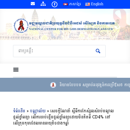
ភាសាខ្មែរ
English
និយាមបែបបទ សម្រាប់អនុវត្តន៍ការប្រើឳសថ កាបូត
ទំព័រដើម
»
បណ្ណាល័យ
»
សេចក្តីណែនាំ ស្តីពីការកែសំរួលសំរាប់មណ្ឌល
ផ្តល់ថ្នាំពន្យា លើការចាប់ផ្តើមផ្តល់ថ្នាំពន្យាដោយមិនគិតពី CD4% នៅ
លើក្រុមកុមារដែលមានអាយុតិចជាង១ឆ្នាំ