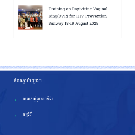
សម្រេចគោលដៅ ៩៥-៩៥-៩៥”, តាកែវ
Training on Dapivirine Vaginal
ថ្ងៃទី១២-១៣ សីហា ២០២៥
Ring(DVR) for HIV Prevention,
Sunway 18-19 August 2025
តំណភ្ជាប់ផ្សេងៗ
រចនាសម្ព័ន្ធគេហទំព័រ
កម្មវិធី