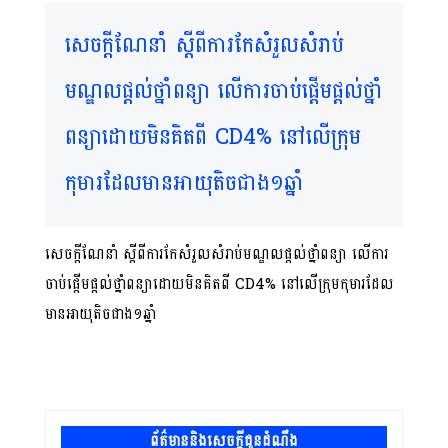
សេចក្តីណែនាំ ស្តីពីការកែសំរួលសំរាប់
មណ្ឌលផ្តល់ថ្នាំពន្យា លើការចាប់ផ្តើមផ្តល់ថ្នាំ
ពន្យាដោយមិនគិតពី CD4% នៅលើក្រុម
កុមារដែលមានអាយុតិចជាង១ឆ្នាំ
សេចក្តីណែនាំ ស្តីពីការកែសំរួលសំរាប់មណ្ឌលផ្តល់ថ្នាំពន្យា លើការ
ចាប់ផ្តើមផ្តល់ថ្នាំពន្យាដោយមិនគិតពី CD4% នៅលើក្រុមកុមារដែល
មានអាយុតិចជាង១ឆ្នាំ
ព័ត៌មាននិងសេចក្តីជូនដំណឹង