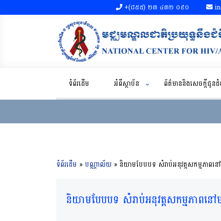
+(៨៥៥)​ ២៣​ ៤៣២ ០៩០​
in
ទំព័រដើម
អំពីស្ថាប័ន
ព័ត៌មាននិងសេចក្តីជូន
ទំព័រដើម
»
បណ្ណាល័យ
»
និយាមបែបបទ សំរាប់អនុវត្តសកម្មភាពនៅម
និយាមបែបបទ សំរាប់អនុវត្តសកម្មភាពនៅមណ