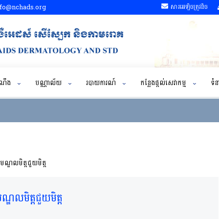
fo@nchads.org
សារអេឡិចត្រូវនិច
ដំណឹង
បណ្ណាល័យ
របាយការណ៍
កន្លែងផ្តល់សេវាកម្ម
ទំន
ណ្ឌលមិត្តជួយមិត្ត
្ឌលមិត្តជួយមិត្ត