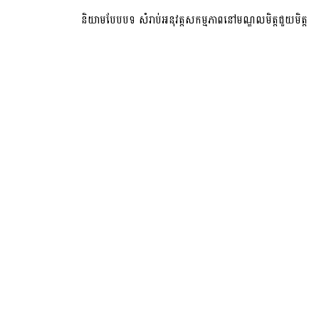
និយាមបែបបទ សំរាប់អនុវត្តសកម្មភាពនៅមណ្ឌលមិត្តជួយមិត្ត