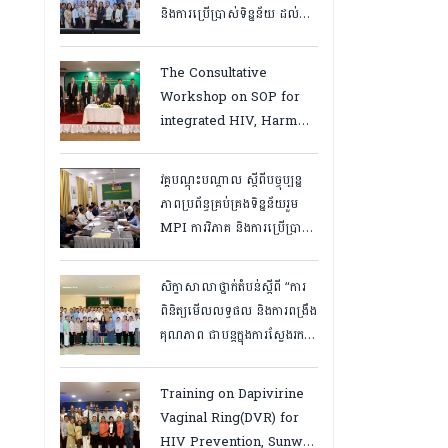
និងការប្រើប្រាស់ទិន្នន័យ ដល់
បុគ្គលិកនៅគ្លីនិកសុខភាពគ្រួសារ
និងមន្ត្រីទិន្នន័យថ្នាក់ខេត្ត
The Consultative
“,ថ្ងៃទី១២ ដល់ ១៣ ខែឧសភា
Workshop on SOP for
ឆ្នាំ២០២៦
integrated HIV, Harm
Reduction and Mental
Health Services in
វគ្គបណ្ដុះបណ្តាល ស្តីពីបច្ចុប្បន្ន
Cambodia.
ភាពប្រព័ន្ធគ្រប់គ្រងទិន្នន័យរួម
MPI ការវិភាគ និងការប្រើប្រាស់
ទិន្នន័យ សម្រាប់មន្រ្តីកម្មវិធី
អេដស៍ថ្នាក់ខេត្ត, កំពត ថ្ងៃ២៣
សិក្ខាសាលាថ្នាក់តំបន់ស្តីពី “ការ
ដល់ ២៤ ខែមិនា ២០២៦
ពិនិត្យមើលលទ្ធផល និងការពង្រឹង
គុណភាព ជាបន្តក្នុងការស្វែងរក
ករណីផ្ទុកមេរោគអេដស៍ និងសេវា
បង្ការ និងថែទាំ ព្យាបាលអ្នកជំងឺ
Training on Dapivirine
អេដស៍ ដើម្បីឈានទៅសម្រេច
Vaginal Ring(DVR) for
គោលដៅ ៩៥-៩៥-៩៥”, តាកែវ
HIV Prevention, Sunway