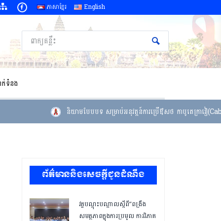
ភាសាខ្មែរ
English
ាក់ទំនង
និយាមបែបបទ សម្រាប់អនុវត្តន៍ការប្រើឳសថ កាបូតេក្រាវៀ(Cabote
ព័ត៌មាននិងសេចក្តីជូនដំណឹង
វគ្គបណ្ដុះបណ្ដាលស្តីពី”ពង្រឹង
សមត្ថភាពក្នុងការប្រមូល ការវិភាគ