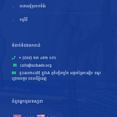
រចនាសម្ព័ន្ធគេហទំព័រ
កម្មវិធី
ទំនាក់ទំនងមកកាន់
+ (៨៥៥)​ ២៣​ ៤៣២ ០៩០
info@nchads.org
ផ្ទះ​លេខ២៤៥H ផ្លូវ៦A ភូមិគៀនឃ្លាំង សង្កាត់ព្រែកលៀប ខណ្ឌ
ជ្រោយចង្វារ រាជធានីភ្នំពេញ
ចំនួនអ្នកចូលទស្សនា