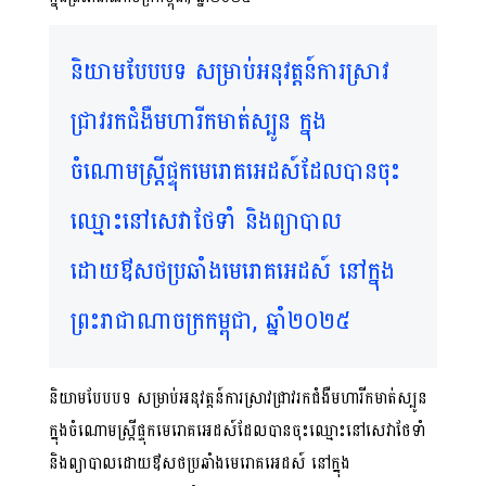
និយាមបែបបទ សម្រាប់អនុវត្តន៍ការស្រាវ
ជ្រាវរកជំងឺមហារីកមាត់ស្បូន ក្នុង
ចំណោមស្រ្តីផ្ទុកមេរោគអេដស៍ដែលបានចុះ
ឈ្មោះនៅសេវាថែទាំ និងព្យាបាល
ដោយឳសថប្រឆាំងមេរោគអេដស៍ នៅក្នុង
ព្រះរាជាណាចក្រកម្ពុជា, ឆ្នាំ២០២៥
និយាមបែបបទ សម្រាប់អនុវត្តន៍ការស្រាវជ្រាវរកជំងឺមហារីកមាត់ស្បូន
ក្នុងចំណោមស្រ្តីផ្ទុកមេរោគអេដស៍ដែលបានចុះឈ្មោះនៅសេវាថែទាំ
និងព្យាបាលដោយឳសថប្រឆាំងមេរោគអេដស៍ នៅក្នុង