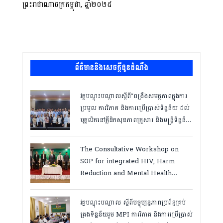
ព្រះរាជាណាចក្រកម្ពុជា, ឆ្នាំ២០២៥
ព័ត៌មាននិងសេចក្តីជូនដំណឹង
វគ្គបណ្ដុះបណ្ដាលស្តីពី”ពង្រឹងសមត្ថភាពក្នុងការ
ប្រមូល ការវិភាគ និងការប្រើប្រាស់ទិន្នន័យ ដល់
បុគ្គលិកនៅគ្លីនិកសុខភាពគ្រួសារ និងមន្ត្រីទិន្នន័យ
ថ្នាក់ខេត្ត “,ថ្ងៃទី១២ ដល់ ១៣ ខែឧសភា
ឆ្នាំ២០២៦
The Consultative Workshop on
SOP for integrated HIV, Harm
Reduction and Mental Health
Services in Cambodia.
វគ្គបណ្ដុះបណ្តាល ស្តីពីបច្ចុប្បន្នភាពប្រព័ន្ធគ្រប់
គ្រងទិន្នន័យរួម MPI ការវិភាគ និងការប្រើប្រាស់