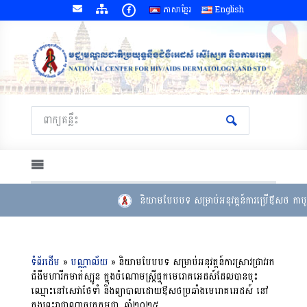
ភាសាខ្មែរ
English
និយាមបែបបទ សម្រាប់អនុវត្តន៍ការប្រើឳសថ កាបូត
ទំព័រដើម
»
បណ្ណាល័យ
»
និយាមបែបបទ សម្រាប់អនុវត្តន៍ការស្រាវជ្រាវរក
ជំងឺមហារីកមាត់ស្បូន ក្នុងចំណោមស្រ្តីផ្ទុកមេរោគអេដស៍ដែលបានចុះ
ឈ្មោះនៅសេវាថែទាំ និងព្យាបាលដោយឳសថប្រឆាំងមេរោគអេដស៍ នៅ
ក្នុងព្រះរាជាណាចក្រកម្ពុជា, ឆ្នាំ២០២៥