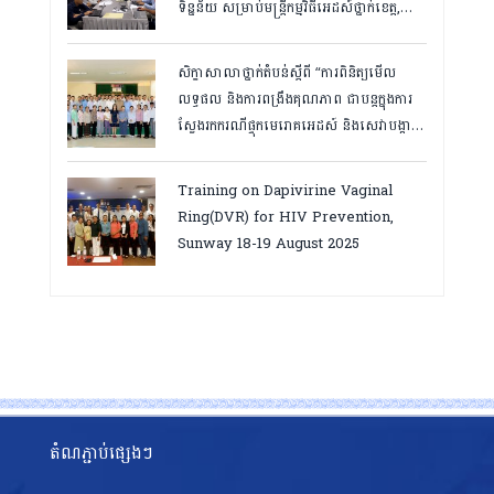
ទិន្នន័យ សម្រាប់មន្រ្តីកម្មវិធីអេដស៍ថ្នាក់ខេត្ត,
កំពត ថ្ងៃ២៣ ដល់ ២៤ ខែមិនា ២០២៦
សិក្ខាសាលាថ្នាក់តំបន់ស្តីពី “ការពិនិត្យមើល
លទ្ធផល និងការពង្រឹងគុណភាព ជាបន្តក្នុងការ
ស្វែងរកករណីផ្ទុកមេរោគអេដស៍ និងសេវាបង្ការ
និងថែទាំ ព្យាបាលអ្នកជំងឺអេដស៍ ដើម្បីឈានទៅ
សម្រេចគោលដៅ ៩៥-៩៥-៩៥”, តាកែវ
Training on Dapivirine Vaginal
ថ្ងៃទី១២-១៣ សីហា ២០២៥
Ring(DVR) for HIV Prevention,
Sunway 18-19 August 2025
តំណភ្ជាប់ផ្សេងៗ