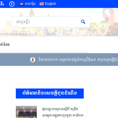
ភាសាខ្មែរ
English
ាក់ទំនង
និយាមបែបបទ សម្រាប់អនុវត្តន៍ការប្រើឳសថ កាបូតេក្រាវៀ(Cabo
ព័ត៌មាននិងសេចក្តីជូនដំណឹង
វគ្គបណ្ដុះបណ្ដាលស្តីពី”ពង្រឹង
សមត្ថភាពក្នុងការប្រមូល ការវិភាគ