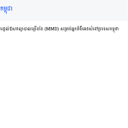
ម្ពុជា
រផ្តល់ឱសថព្យាបាលច្រើនខែ (MMD) សម្រាប់អ្នកជំងឺអេដស៍នៅប្រទេសកម្ពុជា