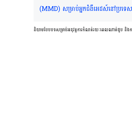
(MMD) សម្រាប់អ្នកជំងឺអេដស៍នៅប្រទេសក
និយាមបែបបទសម្រាប់អនុវត្តការកំណត់រយៈពេលណាត់ជួប និងកា