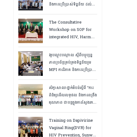
និងការប្រើប្រាស់ទិន្នន័យ ដល់
បុគ្គលិកនៅគ្លីនិកសុខភាពគ្រួសារ
និងមន្ត្រីទិន្នន័យថ្នាក់ខេត្ត
The Consultative
“,ថ្ងៃទី១២ ដល់ ១៣ ខែឧសភា
Workshop on SOP for
ឆ្នាំ២០២៦
integrated HIV, Harm
Reduction and Mental
Health Services in
វគ្គបណ្ដុះបណ្តាល ស្តីពីបច្ចុប្បន្ន
Cambodia.
ភាពប្រព័ន្ធគ្រប់គ្រងទិន្នន័យរួម
MPI ការវិភាគ និងការប្រើប្រាស់
ទិន្នន័យ សម្រាប់មន្រ្តីកម្មវិធី
អេដស៍ថ្នាក់ខេត្ត, កំពត ថ្ងៃ២៣
សិក្ខាសាលាថ្នាក់តំបន់ស្តីពី “ការ
ដល់ ២៤ ខែមិនា ២០២៦
ពិនិត្យមើលលទ្ធផល និងការពង្រឹង
គុណភាព ជាបន្តក្នុងការស្វែងរក
ករណីផ្ទុកមេរោគអេដស៍ និងសេវា
បង្ការ និងថែទាំ ព្យាបាលអ្នកជំងឺ
Training on Dapivirine
អេដស៍ ដើម្បីឈានទៅសម្រេច
Vaginal Ring(DVR) for
គោលដៅ ៩៥-៩៥-៩៥”, តាកែវ
HIV Prevention, Sunway