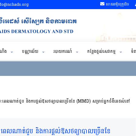
fo@nchads.org
សារអេឡិចត្រូវនិច
ដំណឹង
បណ្ណាល័យ
របាយការណ៍
កន្លែងផ្តល់សេវាកម្ម
ទំន
យៈពេលណាត់ជួប និងការផ្តល់ឱសថព្យាបាលច្រើនខែ (MMD) សម្រាប់អ្នកជំងឺអេដស៍នៅ
ៈពេលណាត់ជួប និងការផ្តល់ឱសថព្យាបាលច្រើនខែ