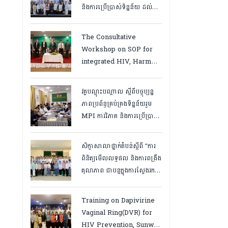
និងការប្រើប្រាស់ទិន្នន័យ ដល់
បុគ្គលិកនៅគ្លីនិកសុខភាពគ្រួសារ
និងមន្ត្រីទិន្នន័យថ្នាក់ខេត្ត
The Consultative
“,ថ្ងៃទី១២ ដល់ ១៣ ខែឧសភា
Workshop on SOP for
ឆ្នាំ២០២៦
integrated HIV, Harm
Reduction and Mental
Health Services in
វគ្គបណ្ដុះបណ្តាល ស្តីពីបច្ចុប្បន្ន
Cambodia.
ភាពប្រព័ន្ធគ្រប់គ្រងទិន្នន័យរួម
MPI ការវិភាគ និងការប្រើប្រាស់
ទិន្នន័យ សម្រាប់មន្រ្តីកម្មវិធី
អេដស៍ថ្នាក់ខេត្ត, កំពត ថ្ងៃ២៣
សិក្ខាសាលាថ្នាក់តំបន់ស្តីពី “ការ
ដល់ ២៤ ខែមិនា ២០២៦
ពិនិត្យមើលលទ្ធផល និងការពង្រឹង
គុណភាព ជាបន្តក្នុងការស្វែងរក
ករណីផ្ទុកមេរោគអេដស៍ និងសេវា
បង្ការ និងថែទាំ ព្យាបាលអ្នកជំងឺ
Training on Dapivirine
អេដស៍ ដើម្បីឈានទៅសម្រេច
Vaginal Ring(DVR) for
គោលដៅ ៩៥-៩៥-៩៥”, តាកែវ
HIV Prevention, Sunway