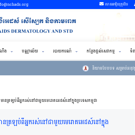
fo@nchads.org
សារអេឡិចត្រូវនិច
ដំណឹង
បណ្ណាល័យ
របាយការណ៍
កន្លែងផ្តល់សេវាកម្ម
ទំន
និយាមបែបបទ សម្រាប់អនុវត្តន៍ក
ព័ត៌មានត្រឡប់ពីអ្នករស់នៅជាមួយមេរោគអេដស៍នៅក្នុងប្រទេសកម្ពុជា
័ត៌មានត្រឡប់ពីអ្នករស់នៅជាមួយមេរោគអេដស៍នៅក្នុង