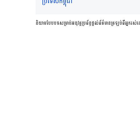
ប្រទេសកម្ពុជា
និយាមបែបបទសម្រាប់អនុវត្តប្រព័ន្ធផ្តល់ព័ត៌មានត្រឡប់ពីអ្នករ