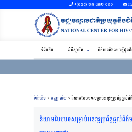
+(៨៥៥)​ ២៣​ ៤៣២ ០៩០​
in
ទំព័រដើម
អំពីស្ថាប័ន
ព័ត៌មាននិងសេចក្តីជូន
ទំព័រដើម
»
បណ្ណាល័យ
»
និយាមបែបបទសម្រាប់អនុវត្តប្រព័ន្ធផ្តល់
និយាមបែបបទសម្រាប់អនុវត្តប្រព័ន្ធផ្តល់ព