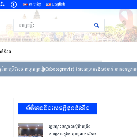
ភាសាខ្មែរ
English
ាក់ទំនង
ារប្រើឳសថ កាបូតេក្រាវៀ(Cabotegravir) ដែលជាប្រភេទឳសថចាក់ មានសកម្មភាពយូរ សម្រា
ព័ត៌មាននិងសេចក្តីជូនដំណឹង
វគ្គបណ្ដុះបណ្ដាលស្តីពី”ពង្រឹង
សមត្ថភាពក្នុងការប្រមូល ការវិភាគ