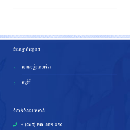
តំណភ្ជាប់ផ្សេងៗ
រចនាសម្ព័ន្ធគេហទំព័រ
កម្មវិធី
ទំនាក់ទំនងមកកាន់
+ (៨៥៥)​ ២៣​ ៤៣២ ០៩០