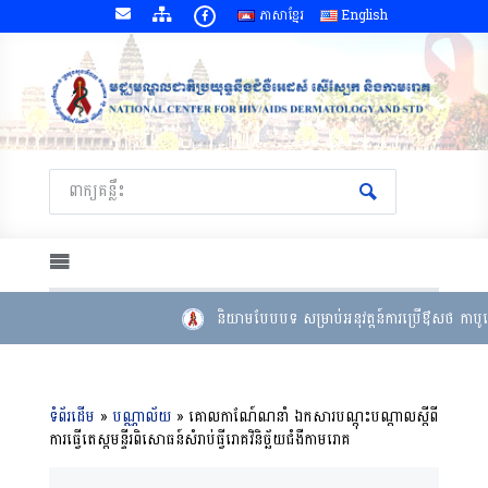
ភាសាខ្មែរ
English
និយាមបែបបទ សម្រាប់អនុវត្តន៍ការប្រើឳសថ កាបូត
ទំព័រដើម
»
បណ្ណាល័យ
»
គោលកាណ៍ែណនាំ ឯកសារបណ្តុះបណ្តាលស្តីពី
ការធ្វើតេស្តមន្ទីរពិសោធន៍សំរាប់ធ្វីរោគវិនិច្ឆ័យជំងឺកាមរោគ