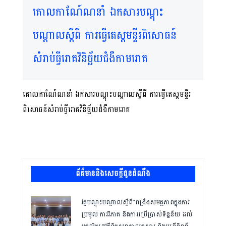
គោលកាណ៍ែណនាំ ឯកសារបណ្តុះ
បណ្តាលស្តីពី ការធ្វើតេស្តមន្ទីរពិសោធន៍
សំរាប់ធ្វីរោគវិនិច្ឆ័យជំងឺកាមរោគ
គោលកាណ៍ែណនាំ ឯកសារបណ្តុះបណ្តាលស្តីពី ការធ្វើតេស្តមន្ទីរ
ពិសោធន៍សំរាប់ធ្វីរោគវិនិច្ឆ័យជំងឺកាមរោគ
ព័ត៌មាននិងសេចក្តីជូនដំណឹង
វគ្គបណ្ដុះបណ្ដាលស្តីពី”ពង្រឹងសមត្ថភាពក្នុងការ
ប្រមូល ការវិភាគ និងការប្រើប្រាស់ទិន្នន័យ ដល់