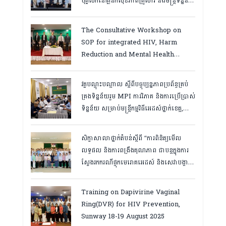
បុគ្គលិកនៅគ្លីនិកសុខភាពគ្រួសារ និងមន្ត្រីទិន្នន័យ
ថ្នាក់ខេត្ត “,ថ្ងៃទី១២ ដល់ ១៣ ខែឧសភា
ឆ្នាំ២០២៦
The Consultative Workshop on
SOP for integrated HIV, Harm
Reduction and Mental Health
Services in Cambodia.
វគ្គបណ្ដុះបណ្តាល ស្តីពីបច្ចុប្បន្នភាពប្រព័ន្ធគ្រប់
គ្រងទិន្នន័យរួម MPI ការវិភាគ និងការប្រើប្រាស់
ទិន្នន័យ សម្រាប់មន្រ្តីកម្មវិធីអេដស៍ថ្នាក់ខេត្ត,
កំពត ថ្ងៃ២៣ ដល់ ២៤ ខែមិនា ២០២៦
សិក្ខាសាលាថ្នាក់តំបន់ស្តីពី “ការពិនិត្យមើល
លទ្ធផល និងការពង្រឹងគុណភាព ជាបន្តក្នុងការ
ស្វែងរកករណីផ្ទុកមេរោគអេដស៍ និងសេវាបង្ការ
និងថែទាំ ព្យាបាលអ្នកជំងឺអេដស៍ ដើម្បីឈានទៅ
សម្រេចគោលដៅ ៩៥-៩៥-៩៥”, តាកែវ
Training on Dapivirine Vaginal
ថ្ងៃទី១២-១៣ សីហា ២០២៥
Ring(DVR) for HIV Prevention,
Sunway 18-19 August 2025