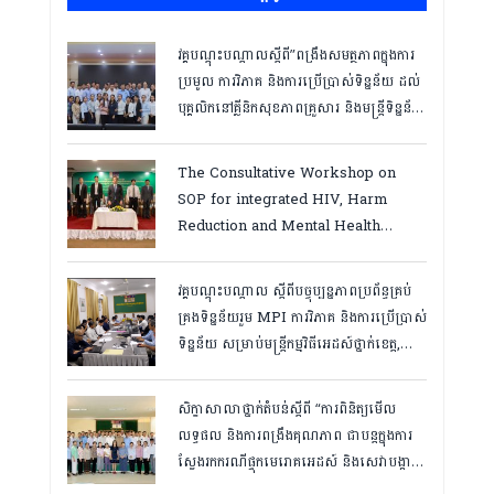
វគ្គបណ្ដុះបណ្ដាលស្តីពី”ពង្រឹងសមត្ថភាពក្នុងការ
ប្រមូល ការវិភាគ និងការប្រើប្រាស់ទិន្នន័យ ដល់
បុគ្គលិកនៅគ្លីនិកសុខភាពគ្រួសារ និងមន្ត្រីទិន្នន័យ
ថ្នាក់ខេត្ត “,ថ្ងៃទី១២ ដល់ ១៣ ខែឧសភា
ឆ្នាំ២០២៦
The Consultative Workshop on
SOP for integrated HIV, Harm
Reduction and Mental Health
Services in Cambodia.
វគ្គបណ្ដុះបណ្តាល ស្តីពីបច្ចុប្បន្នភាពប្រព័ន្ធគ្រប់
គ្រងទិន្នន័យរួម MPI ការវិភាគ និងការប្រើប្រាស់
ទិន្នន័យ សម្រាប់មន្រ្តីកម្មវិធីអេដស៍ថ្នាក់ខេត្ត,
កំពត ថ្ងៃ២៣ ដល់ ២៤ ខែមិនា ២០២៦
សិក្ខាសាលាថ្នាក់តំបន់ស្តីពី “ការពិនិត្យមើល
លទ្ធផល និងការពង្រឹងគុណភាព ជាបន្តក្នុងការ
ស្វែងរកករណីផ្ទុកមេរោគអេដស៍ និងសេវាបង្ការ
និងថែទាំ ព្យាបាលអ្នកជំងឺអេដស៍ ដើម្បីឈានទៅ