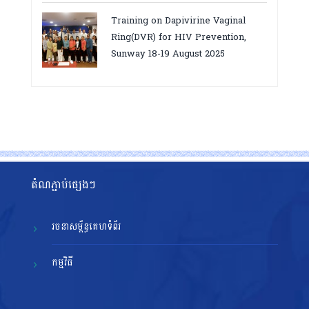
សម្រេចគោលដៅ ៩៥-៩៥-៩៥”, តាកែវ
Training on Dapivirine Vaginal
ថ្ងៃទី១២-១៣ សីហា ២០២៥
Ring(DVR) for HIV Prevention,
Sunway 18-19 August 2025
តំណភ្ជាប់ផ្សេងៗ
រចនាសម្ព័ន្ធគេហទំព័រ
កម្មវិធី