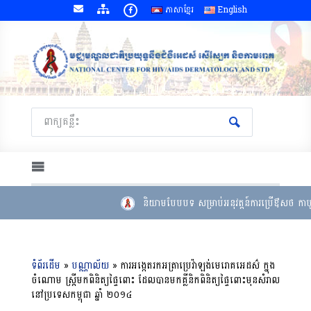
ភាសាខ្មែរ
English
និយាមបែបបទ សម្រាប់អនុវត្តន៍ការប្រើឳសថ កាបូត
ទំព័រដើម
»
បណ្ណាល័យ
»
ការអង្កេតរកអត្រាប្រេវ៉ាឡង់មេរោគអេដស៌ ក្នុង
ចំណោម ស្រ្តីមកពិនិត្យផ្ទៃពោះ ដែលបានមកគ្លីនិកពិនិត្យផ្ទៃពោះមុនសំរាល
នៅប្រទេសកម្ពុជា ឆ្នាំ ២០១៤