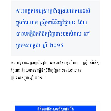
ការអង្កេតរកអត្រាប្រេវ៉ាឡង់មេរោគអេដស៌
ក្នុងចំណោម ស្រ្តីមកពិនិត្យផ្ទៃពោះ ដែល
បានមកគ្លីនិកពិនិត្យផ្ទៃពោះមុនសំរាល នៅ
ប្រទេសកម្ពុជា ឆ្នាំ ២០១៤
ការអង្កេតរកអត្រាប្រេវ៉ាឡង់មេរោគអេដស៌ ក្នុងចំណោម ស្រ្តីមកពិនិត្យ
ផ្ទៃពោះ ដែលបានមកគ្លីនិកពិនិត្យផ្ទៃពោះមុនសំរាល នៅ
ប្រទេសកម្ពុជា ឆ្នាំ ២០១៤
ព័ត៌មាននិងសេចក្តីជូនដំណឹង