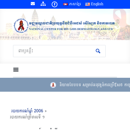
ភាសាខ្មែរ
English
និយាមបែបបទ សម្រាប់អនុវត្តន៍ការប្រើឳសថ កាបូត
របាយការណ៍ឆ្នាំ 2006
»
របាយការណ៍ត្រីមាសទី ១