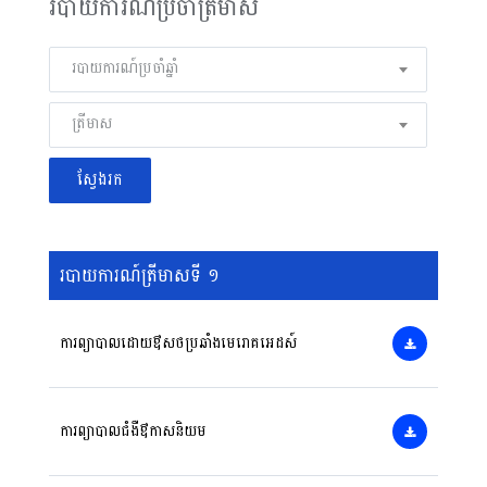
របាយការណ៍ប្រចាំត្រីមាស
របាយការណ៍ប្រចាំឆ្នាំ
ត្រីមាស
របាយការណ៍ត្រីមាសទី ១
ការព្យាបាលដោយឳសថប្រឆាំងមេរោគអេដស៍
ការព្យាបាលជំងឺឳកាសនិយម