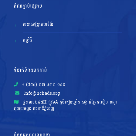
តំណភ្ជាប់ផ្សេងៗ
រចនាសម្ព័ន្ធគេហទំព័រ
កម្មវិធី
ទំនាក់ទំនងមកកាន់
+ (៨៥៥)​ ២៣​ ៤៣២ ០៩០
info@nchads.org
ផ្ទះ​លេខ២៤៥H ផ្លូវ៦A ភូមិគៀនឃ្លាំង សង្កាត់ព្រែកលៀប ខណ្ឌ
ជ្រោយចង្វារ រាជធានីភ្នំពេញ
ចំនួនអ្នកចូលទស្សនា