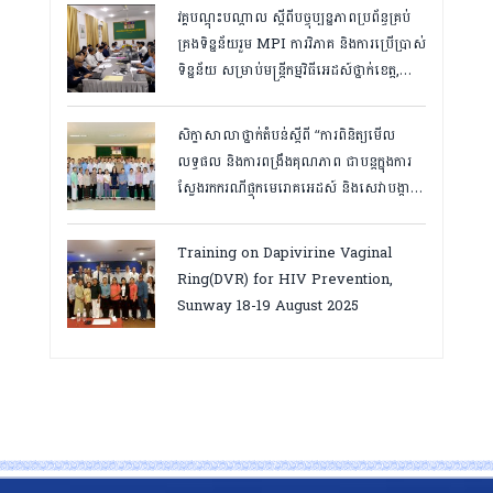
វគ្គបណ្ដុះបណ្តាល ស្តីពីបច្ចុប្បន្នភាពប្រព័ន្ធគ្រប់
គ្រងទិន្នន័យរួម MPI ការវិភាគ និងការប្រើប្រាស់
ទិន្នន័យ សម្រាប់មន្រ្តីកម្មវិធីអេដស៍ថ្នាក់ខេត្ត,
កំពត ថ្ងៃ២៣ ដល់ ២៤ ខែមិនា ២០២៦
សិក្ខាសាលាថ្នាក់តំបន់ស្តីពី “ការពិនិត្យមើល
លទ្ធផល និងការពង្រឹងគុណភាព ជាបន្តក្នុងការ
ស្វែងរកករណីផ្ទុកមេរោគអេដស៍ និងសេវាបង្ការ
និងថែទាំ ព្យាបាលអ្នកជំងឺអេដស៍ ដើម្បីឈានទៅ
សម្រេចគោលដៅ ៩៥-៩៥-៩៥”, តាកែវ
Training on Dapivirine Vaginal
ថ្ងៃទី១២-១៣ សីហា ២០២៥
Ring(DVR) for HIV Prevention,
Sunway 18-19 August 2025