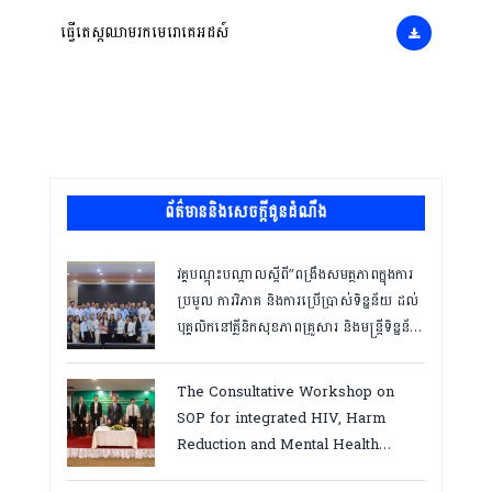
ធ្វើតេស្តឈាមរកមេរោគេអដស៍
ព័ត៌មាននិងសេចក្តីជូនដំណឹង
វគ្គបណ្ដុះបណ្ដាលស្តីពី”ពង្រឹងសមត្ថភាពក្នុងការ
ប្រមូល ការវិភាគ និងការប្រើប្រាស់ទិន្នន័យ ដល់
បុគ្គលិកនៅគ្លីនិកសុខភាពគ្រួសារ និងមន្ត្រីទិន្នន័យ
ថ្នាក់ខេត្ត “,ថ្ងៃទី១២ ដល់ ១៣ ខែឧសភា
ឆ្នាំ២០២៦
The Consultative Workshop on
SOP for integrated HIV, Harm
Reduction and Mental Health
Services in Cambodia.