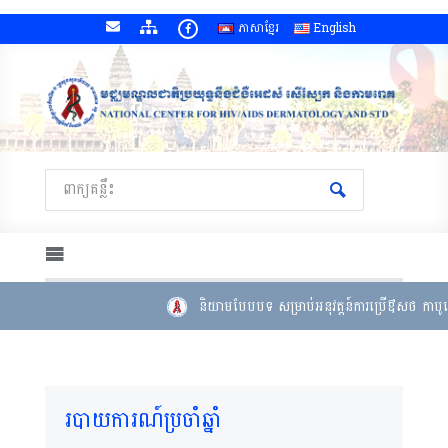
ភាសាខ្មែរ
English
និយាមបែបបទ សម្រាប់អនុវត្តន៍ការប្រើឳសថ កាបូតេ
របាយការណ៍ប្រចាំឆ្នាំ