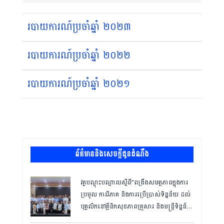
របាយការណ៍ប្រចាំឆ្នាំ ២០២៣
របាយការណ៍ប្រចាំឆ្នាំ ២០២២
របាយការណ៍ប្រចាំឆ្នាំ ២០២១
ព័ត៌មាននិងសេចក្តីជូនដំណឹង
វគ្គបណ្ដុះបណ្ដាលស្តីពី”ពង្រឹងសមត្ថភាពក្នុងការ
ប្រមូល ការវិភាគ និងការប្រើប្រាស់ទិន្នន័យ ដល់
បុគ្គលិកនៅគ្លីនិកសុខភាពគ្រួសារ និងមន្ត្រីទិន្នន័យ
ថ្នាក់ខេត្ត “,ថ្ងៃទី១២ ដល់ ១៣ ខែឧសភា