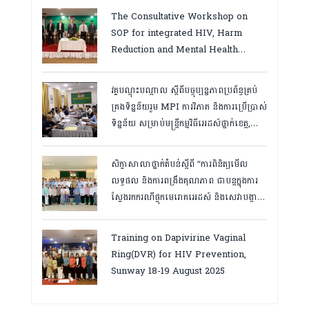
ឆ្នាំ២០២៦
The Consultative Workshop on
SOP for integrated HIV, Harm
Reduction and Mental Health
Services in Cambodia.
វគ្គបណ្ដុះបណ្តាល ស្តីពីបច្ចុប្បន្នភាពប្រព័ន្ធគ្រប់
គ្រងទិន្នន័យរួម MPI ការវិភាគ និងការប្រើប្រាស់
ទិន្នន័យ សម្រាប់មន្រ្តីកម្មវិធីអេដស៍ថ្នាក់ខេត្ត,
កំពត ថ្ងៃ២៣ ដល់ ២៤ ខែមិនា ២០២៦
សិក្ខាសាលាថ្នាក់តំបន់ស្តីពី “ការពិនិត្យមើល
លទ្ធផល និងការពង្រឹងគុណភាព ជាបន្តក្នុងការ
ស្វែងរកករណីផ្ទុកមេរោគអេដស៍ និងសេវាបង្ការ
និងថែទាំ ព្យាបាលអ្នកជំងឺអេដស៍ ដើម្បីឈានទៅ
សម្រេចគោលដៅ ៩៥-៩៥-៩៥”, តាកែវ
Training on Dapivirine Vaginal
ថ្ងៃទី១២-១៣ សីហា ២០២៥
Ring(DVR) for HIV Prevention,
Sunway 18-19 August 2025