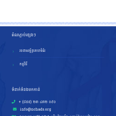
តំណភ្ជាប់ផ្សេងៗ
រចនាសម្ព័ន្ធគេហទំព័រ
កម្មវិធី
ទំនាក់ទំនងមកកាន់
+ (៨៥៥)​ ២៣​ ៤៣២ ០៩០
info@nchads.org