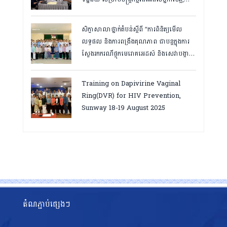
កំពត ថ្ងៃ២៣ ដល់ ២៤ ខែមិនា ២០២៦
សិក្ខាសាលាថ្នាក់តំបន់ស្តីពី “ការពិនិត្យមើល
លទ្ធផល និងការពង្រឹងគុណភាព ជាបន្តក្នុងការ
ស្វែងរកករណីផ្ទុកមេរោគអេដស៍ និងសេវាបង្ការ
និងថែទាំ ព្យាបាលអ្នកជំងឺអេដស៍ ដើម្បីឈានទៅ
សម្រេចគោលដៅ ៩៥-៩៥-៩៥”, តាកែវ
Training on Dapivirine Vaginal
ថ្ងៃទី១២-១៣ សីហា ២០២៥
Ring(DVR) for HIV Prevention,
Sunway 18-19 August 2025
តំណភ្ជាប់ផ្សេងៗ