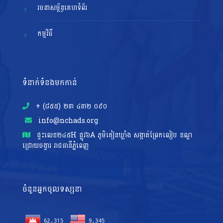
រចនាសម្ព័ន្ធគេហទំព័រ
កម្មវិធី
ទំនាក់ទំនងមកកាន់
+ (៨៥៥)​ ២៣​ ៤៣២ ០៩០
info@nchads.org
ផ្ទះ​លេខ២៤៥H ផ្លូវ៦A ភូមិគៀនឃ្លាំង សង្កាត់ព្រែកលៀប ខណ្ឌ
ជ្រោយចង្វារ រាជធានីភ្នំពេញ
ចំនួនអ្នកចូលទស្សនា