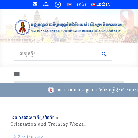
ភាសាខ្មែរ
English
និយាមបែបបទ សម្រាប់អនុវត្តន៍ការប្រើឳសថ កាបូតេក
ព័ត៌មាននិងសេចក្តីជូនដំណឹង
»
Orientation and Training Workshop on Implementing Strategies for Enhancing Tuberculosis Research, Isoniazid Prevention and Control of Tuberculosis (Three I’s Strategy) at Continuing Care for HIV / AIDS Carriers (Phnom Penh) October 25-25, 2012)
ថ្ងៃទី 25 ខែ​ធ្នូ 2012