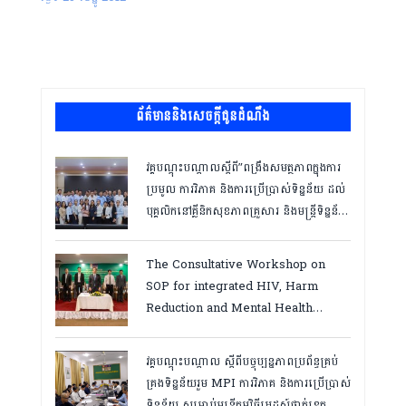
ព័ត៌មាននិងសេចក្តីជូនដំណឹង
វគ្គបណ្ដុះបណ្ដាលស្តីពី”ពង្រឹងសមត្ថភាពក្នុងការ
ប្រមូល ការវិភាគ និងការប្រើប្រាស់ទិន្នន័យ ដល់
បុគ្គលិកនៅគ្លីនិកសុខភាពគ្រួសារ និងមន្ត្រីទិន្នន័យ
ថ្នាក់ខេត្ត “,ថ្ងៃទី១២ ដល់ ១៣ ខែឧសភា
ឆ្នាំ២០២៦
The Consultative Workshop on
SOP for integrated HIV, Harm
Reduction and Mental Health
Services in Cambodia.
វគ្គបណ្ដុះបណ្តាល ស្តីពីបច្ចុប្បន្នភាពប្រព័ន្ធគ្រប់
គ្រងទិន្នន័យរួម MPI ការវិភាគ និងការប្រើប្រាស់
ទិន្នន័យ សម្រាប់មន្រ្តីកម្មវិធីអេដស៍ថ្នាក់ខេត្ត,