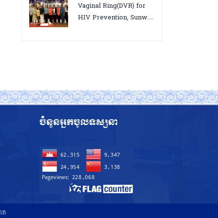
អេដស៍ ដើម្បីឈានទៅសម្រេច
Vaginal Ring(DVR) for
គោលដៅ ៩៥-៩៥-៩៥”, តាកែវ
HIV Prevention, Sunway
ថ្ងៃទី១២-១៣ សីហា ២០២៥
18-19 August 2025
ចំនួនអ្នកចូលទស្សនា
រោគ