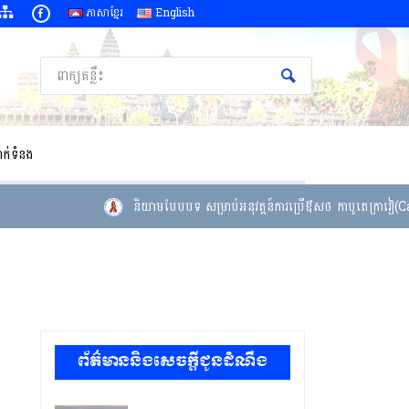
ភាសាខ្មែរ
English
ាក់ទំនង
និយាមបែបបទ សម្រាប់អនុវត្តន៍ការប្រើឳសថ កាបូតេក្រាវៀ(Cabo
ព័ត៌មាននិងសេចក្តីជូនដំណឹង