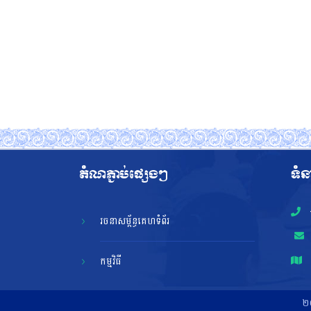
តំណភ្ជាប់ផ្សេងៗ
ទំន
រចនាសម្ព័ន្ធគេហទំព័រ
កម្មវិធី
២០