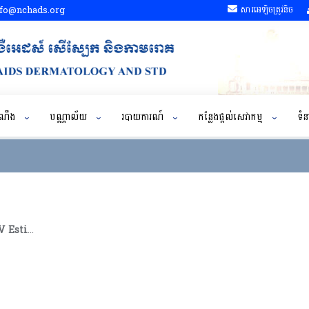
fo@nchads.org
សារអេឡិចត្រូវនិច
ដំណឹង
បណ្ណាល័យ
របាយការណ៍
កន្លែងផ្តល់សេវាកម្ម
ទំន
Cambodia Sub-national HIV Estimates Workshop
June 26-29, 2023