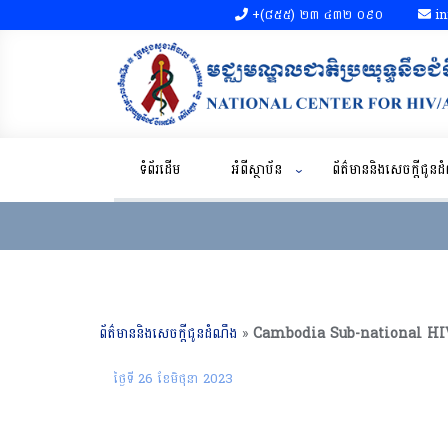
+(៨៥៥)​ ២៣​ ៤៣២ ០៩០​
in
ទំព័រដើម
អំពីស្ថាប័ន
ព័ត៌មាននិងសេចក្តីជូន
ព័ត៌មាននិងសេចក្តីជូនដំណឹង
»
ថ្ងៃទី 26 ខែ​មិថុនា 2023