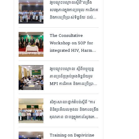
វគ្គបណ្ដុះបណ្ដាលស្តីពី”ពង្រឹង
សមត្ថភាពក្នុងការប្រមូល ការវិភាគ
និងការប្រើប្រាស់ទិន្នន័យ ដល់
បុគ្គលិកនៅគ្លីនិកសុខភាពគ្រួសារ
និងមន្ត្រីទិន្នន័យថ្នាក់ខេត្ត
The Consultative
“,ថ្ងៃទី១២ ដល់ ១៣ ខែឧសភា
Workshop on SOP for
ឆ្នាំ២០២៦
integrated HIV, Harm
Reduction and Mental
Health Services in
វគ្គបណ្ដុះបណ្តាល ស្តីពីបច្ចុប្បន្ន
Cambodia.
ភាពប្រព័ន្ធគ្រប់គ្រងទិន្នន័យរួម
MPI ការវិភាគ និងការប្រើប្រាស់
ទិន្នន័យ សម្រាប់មន្រ្តីកម្មវិធី
អេដស៍ថ្នាក់ខេត្ត, កំពត ថ្ងៃ២៣
សិក្ខាសាលាថ្នាក់តំបន់ស្តីពី “ការ
ដល់ ២៤ ខែមិនា ២០២៦
ពិនិត្យមើលលទ្ធផល និងការពង្រឹង
គុណភាព ជាបន្តក្នុងការស្វែងរក
ករណីផ្ទុកមេរោគអេដស៍ និងសេវា
បង្ការ និងថែទាំ ព្យាបាលអ្នកជំងឺ
Training on Dapivirine