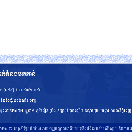
ាក់ទំនងមកកាន់
+ (៨៥៥)​ ២៣​ ៤៣២ ០៩០
info@nchads.org
ផ្ទះ​លេខ២៤៥H ផ្លូវ៦A ភូមិគៀនឃ្លាំង សង្កាត់ព្រែកលៀប ខណ្ឌជ្រោយចង្វារ រាជធានីភ្នំពេញ
២៥ © រក្សាសិទ្ធិគ្រប់យ៉ាងដោយមជ្ឈមណ្ឌលជាតិប្រយុទ្ធនឹងជំងឺអេដស៍ សើស្បែក និងកាម