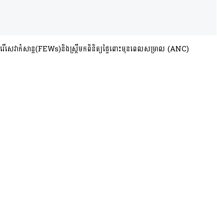
ីបំរើសេវាកំសាន្ត(FEWs)​និង​ស្ត្រីមកពិនិត្យផ្ទៃពោះមុនពេលសម្រាល (ANC)