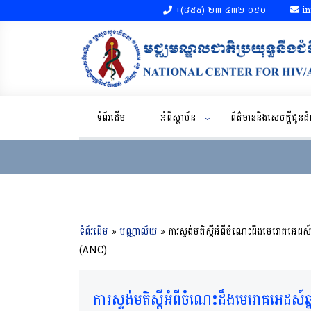
+(៨៥៥)​ ២៣​ ៤៣២ ០៩០​
in
ទំព័រដើម
អំពីស្ថាប័ន
ព័ត៌មាននិងសេចក្តីជូន
ទំព័រដើម
»
បណ្ណាល័យ
»
ការស្ទង់មតិស្តីអំពីចំណេះដឹងមេរោគអេដស៍ឆ្
(ANC)
ការស្ទង់មតិស្តីអំពីចំណេះដឹងមេរោគអេដស៍ឆ្ន