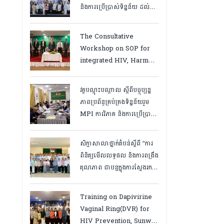
និងការប្រើប្រាស់ទិន្នន័យ ដល់
បុគ្គលិកនៅគ្លីនិកសុខភាពគ្រួសារ
និងមន្ត្រីទិន្នន័យថ្នាក់ខេត្ត
The Consultative
“,ថ្ងៃទី១២ ដល់ ១៣ ខែឧសភា
Workshop on SOP for
ឆ្នាំ២០២៦
integrated HIV, Harm
Reduction and Mental
Health Services in
វគ្គបណ្ដុះបណ្តាល ស្តីពីបច្ចុប្បន្ន
Cambodia.
ភាពប្រព័ន្ធគ្រប់គ្រងទិន្នន័យរួម
MPI ការវិភាគ និងការប្រើប្រាស់
ទិន្នន័យ សម្រាប់មន្រ្តីកម្មវិធី
អេដស៍ថ្នាក់ខេត្ត, កំពត ថ្ងៃ២៣
សិក្ខាសាលាថ្នាក់តំបន់ស្តីពី “ការ
ដល់ ២៤ ខែមិនា ២០២៦
ពិនិត្យមើលលទ្ធផល និងការពង្រឹង
គុណភាព ជាបន្តក្នុងការស្វែងរក
ករណីផ្ទុកមេរោគអេដស៍ និងសេវា
បង្ការ និងថែទាំ ព្យាបាលអ្នកជំងឺ
Training on Dapivirine
អេដស៍ ដើម្បីឈានទៅសម្រេច
Vaginal Ring(DVR) for
គោលដៅ ៩៥-៩៥-៩៥”, តាកែវ
HIV Prevention, Sunway