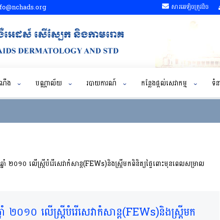
fo@nchads.org
សារអេឡិចត្រូវនិច
ដំណឹង
បណ្ណាល័យ
របាយការណ៍
កន្លែងផ្តល់សេវាកម្ម
ទំន
នាំ ២០១០ លើ​​ស្ត្រីបំរើសេវាកំសាន្ត(FEWs)​និង​ស្ត្រីមកពិនិត្យផ្ទៃពោះមុនពេលសម្រាល
ាំ ២០១០ លើ​​ស្ត្រីបំរើសេវាកំសាន្ត(FEWs)​និង​ស្ត្រីមក