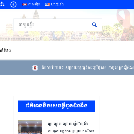
ភាសាខ្មែរ
English
ាក់ទំនង
និយាមបែបបទ សម្រាប់អនុវត្តន៍ការប្រើឳសថ កាបូតេក្រាវៀ(Cabot
ព័ត៌មាននិងសេចក្តីជូនដំណឹង
វគ្គបណ្ដុះបណ្ដាលស្តីពី”ពង្រឹង
សមត្ថភាពក្នុងការប្រមូល ការវិភាគ