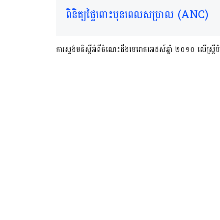
ពិនិត្យផ្ទៃពោះមុនពេលសម្រាល (ANC)
ការស្ទង់មតិស្តីអំពីចំណេះដឹងមេរោគអេដស៍ឆ្នាំ ២០១០ លើ​​ស្ត្រ