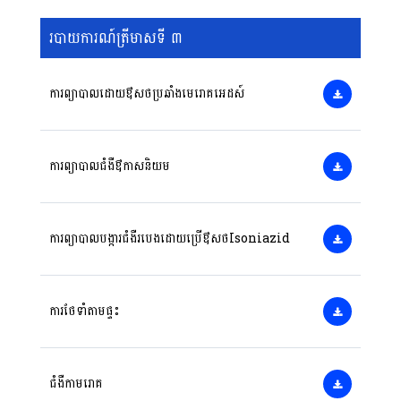
របាយការណ៍ត្រីមាសទី ៣
ការព្យាបាលដោយឳសថប្រឆាំងមេរោគអេដស៍
ការព្យាបាលជំងឺឳកាសនិយម
ការព្យាបាលបង្ការជំងឺរបេងដោយប្រើឳសថIsoniazid
ការថែទាំតាមផ្ទះ
ជំងឺកាមរោគ