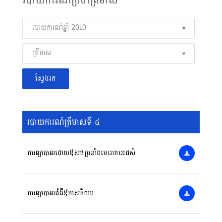
របាយការណ៍ឆ្នាំ 2010
ត្រីមាស
របាយការណ៍ត្រីមាសទី ៤
ការព្យាបាលដោយឳសថប្រឆាំងមេរោគអេដស៍
ការព្យាបាលជំងឺឳកាសនិយម