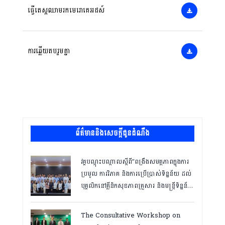
ធ្វើតេស្តឈាមរកមេរោគេអដស៍
ការឆ្លើយតបរួមគ្នា
ព័ត៌មាននិងសេចក្តីជូនដំណឹង
វគ្គបណ្ដុះបណ្ដាលស្តីពី”ពង្រឹងសមត្ថភាពក្នុងការ
ប្រមូល ការវិភាគ និងការប្រើប្រាស់ទិន្នន័យ ដល់
បុគ្គលិកនៅគ្លីនិកសុខភាពគ្រួសារ និងមន្ត្រីទិន្នន័យ
ថ្នាក់ខេត្ត “,ថ្ងៃទី១២ ដល់ ១៣ ខែឧសភា
ឆ្នាំ២០២៦
The Consultative Workshop on