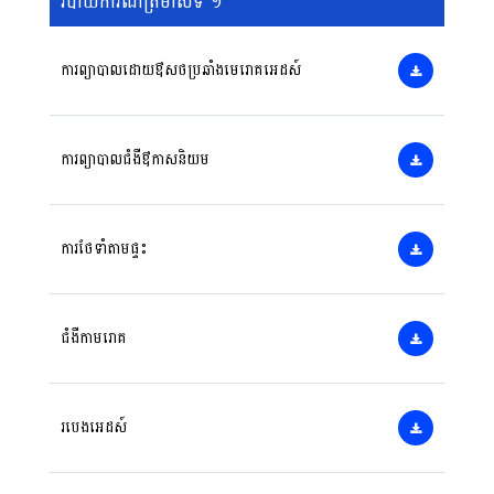
របាយការណ៍ត្រីមាសទី ១
ការព្យាបាលដោយឳសថប្រឆាំងមេរោគអេដស៍
ការព្យាបាលជំងឺឳកាសនិយម
ការថែទាំតាមផ្ទះ
ជំងឺកាមរោគ
របេងអេដស៍