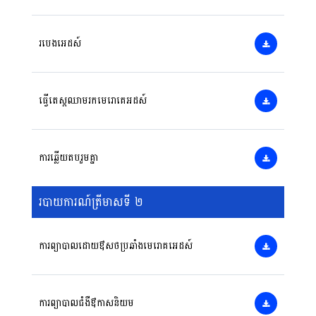
របេងអេដស៍
ធ្វើតេស្តឈាមរកមេរោគេអដស៍
ការឆ្លើយតបរួមគ្នា
របាយការណ៍ត្រីមាសទី ២
ការព្យាបាលដោយឳសថប្រឆាំងមេរោគអេដស៍
ការព្យាបាលជំងឺឳកាសនិយម