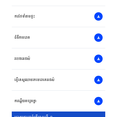
ការថែទាំតាមផ្ទះ
ជំងឺកាមរោគ
របេងអេដស៍
ធ្វើតេស្តឈាមរកមេរោគេអដស៍
ការឆ្លើយតបរួមគ្នា