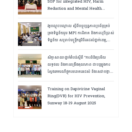
SOP for integrated HIV, Harm
Reduction and Mental Health
Services in Cambodia.
វគ្គបណ្ដុះបណ្តាល ស្តីពីបច្ចុប្បន្នភាពប្រព័ន្ធគ្រប់
គ្រងទិន្នន័យរួម MPI ការវិភាគ និងការប្រើប្រាស់
ទិន្នន័យ សម្រាប់មន្រ្តីកម្មវិធីអេដស៍ថ្នាក់ខេត្ត,
កំពត ថ្ងៃ២៣ ដល់ ២៤ ខែមិនា ២០២៦
សិក្ខាសាលាថ្នាក់តំបន់ស្តីពី “ការពិនិត្យមើល
លទ្ធផល និងការពង្រឹងគុណភាព ជាបន្តក្នុងការ
ស្វែងរកករណីផ្ទុកមេរោគអេដស៍ និងសេវាបង្ការ
និងថែទាំ ព្យាបាលអ្នកជំងឺអេដស៍ ដើម្បីឈានទៅ
សម្រេចគោលដៅ ៩៥-៩៥-៩៥”, តាកែវ
Training on Dapivirine Vaginal
ថ្ងៃទី១២-១៣ សីហា ២០២៥
Ring(DVR) for HIV Prevention,
Sunway 18-19 August 2025