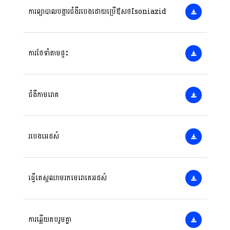
ការព្យាបាលបង្ការជំងឺរបេងដោយប្រើឳសថIsoniazid
ការថែទាំតាមផ្ទះ
ជំងឺកាមរោគ
របេងអេដស៍
ធ្វើតេស្តឈាមរកមេរោគេអដស៍
ការឆ្លើយតបរួមគ្នា