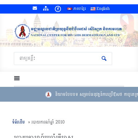
ភាសាខ្មែរ
English
និយាមបែបបទ សម្រាប់អនុវត្តន៍ការប្រើឳសថ កាបូតេក្រាវ
ទំព័រដើម
»
របាយការណ៍ឆ្នាំ 2010
របាយការណ៍ប្រចាំត្រីមាស