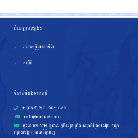
តំណភ្ជាប់ផ្សេងៗ
រចនាសម្ព័ន្ធគេហទំព័រ
កម្មវិធី
ទំនាក់ទំនងមកកាន់
+ (៨៥៥)​ ២៣​ ៤៣២ ០៩០
info@nchads.org
ផ្ទះ​លេខ២៤៥H ផ្លូវ៦A ភូមិគៀនឃ្លាំង សង្កាត់ព្រែកលៀប ខណ្ឌ
ជ្រោយចង្វារ រាជធានីភ្នំពេញ