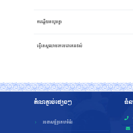
ការឆ្លើយតបរួមគ្នា
ធ្វើតេស្តឈាមរកមេរោគេអដស៍
តំណភ្ជាប់ផ្សេងៗ
ទំន
រចនាសម្ព័ន្ធគេហទំព័រ