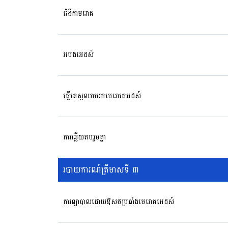
ជំងឺកាមរោគ
របេងអេដស៍
ធ្វើតេស្តឈាមរកមេរោគេអដស៍
ការឆ្លើយតបរួមគ្នា
របាយការណ៍ត្រីមាសទី ៣
ការព្យាបាលដោយឳសថប្រឆាំងមេរោគអេដស៍