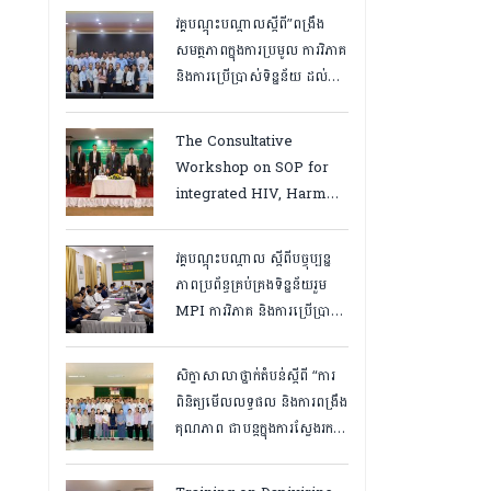
វគ្គបណ្ដុះបណ្ដាលស្តីពី”ពង្រឹង
សមត្ថភាពក្នុងការប្រមូល ការវិភាគ
និងការប្រើប្រាស់ទិន្នន័យ ដល់
បុគ្គលិកនៅគ្លីនិកសុខភាពគ្រួសារ
និងមន្ត្រីទិន្នន័យថ្នាក់ខេត្ត
The Consultative
“,ថ្ងៃទី១២ ដល់ ១៣ ខែឧសភា
Workshop on SOP for
ឆ្នាំ២០២៦
integrated HIV, Harm
Reduction and Mental
Health Services in
វគ្គបណ្ដុះបណ្តាល ស្តីពីបច្ចុប្បន្ន
Cambodia.
ភាពប្រព័ន្ធគ្រប់គ្រងទិន្នន័យរួម
MPI ការវិភាគ និងការប្រើប្រាស់
ទិន្នន័យ សម្រាប់មន្រ្តីកម្មវិធី
អេដស៍ថ្នាក់ខេត្ត, កំពត ថ្ងៃ២៣
សិក្ខាសាលាថ្នាក់តំបន់ស្តីពី “ការ
ដល់ ២៤ ខែមិនា ២០២៦
ពិនិត្យមើលលទ្ធផល និងការពង្រឹង
គុណភាព ជាបន្តក្នុងការស្វែងរក
ករណីផ្ទុកមេរោគអេដស៍ និងសេវា
បង្ការ និងថែទាំ ព្យាបាលអ្នកជំងឺ