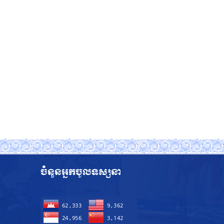
ចំនួនអ្នកចូលទស្សនា