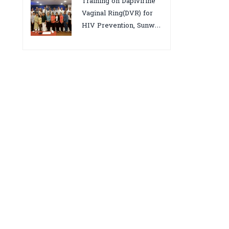
Training on Dapivirine
អេដស៍ ដើម្បីឈានទៅសម្រេច
Vaginal Ring(DVR) for
គោលដៅ ៩៥-៩៥-៩៥”, តាកែវ
HIV Prevention, Sunway
ថ្ងៃទី១២-១៣ សីហា ២០២៥
18-19 August 2025