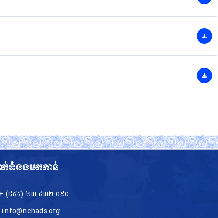
ាក់ទំនងមកកាន់
+ (៨៥៥)​ ២៣​ ៤៣២ ០៩០
info@nchads.org