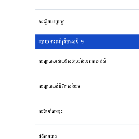
ការឆ្លើយតបរួមគ្នា
របាយការណ៍ត្រីមាសទី ១
ការព្យាបាលដោយឳសថប្រឆាំងមេរោគអេដស៍
ការព្យាបាលជំងឺឳកាសនិយម
ការថែទាំតាមផ្ទះ
ជំងឺកាមរោគ