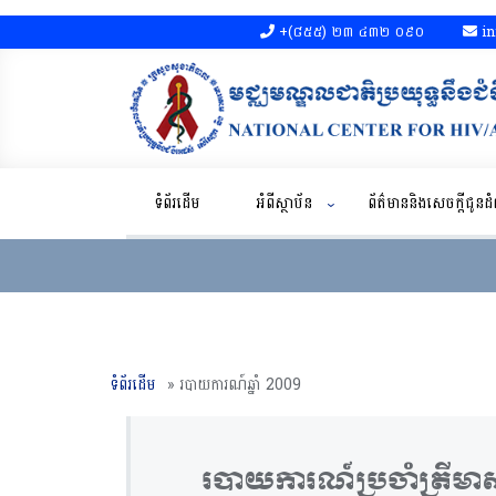
+(៨៥៥)​ ២៣​ ៤៣២ ០៩០​
in
ទំព័រដើម
អំពីស្ថាប័ន
ព័ត៌មាននិងសេចក្តីជូន
ទំព័រដើម
»
របាយការណ៍ឆ្នាំ 2009
របាយការណ៍ប្រចាំត្រីម