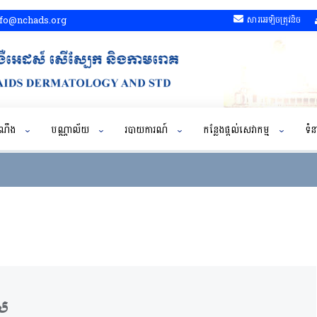
fo@nchads.org
សារអេឡិចត្រូវនិច
ដំណឹង
បណ្ណាល័យ
របាយការណ៍
កន្លែងផ្តល់សេវាកម្ម
ទំន
ាស