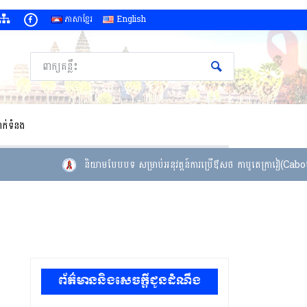
ភាសាខ្មែរ
English
ាក់ទំនង
និយាមបែបបទ សម្រាប់អនុវត្តន៍ការប្រើឳសថ កាបូតេក្រាវៀ(Cabotegravir
ព័ត៌មាននិងសេចក្តីជូនដំណឹង