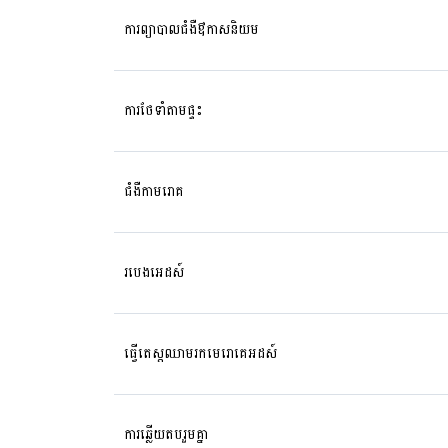
ការព្យាបាលជំងឺឳកាសនិយម
ការថែទាំតាមផ្ទះ
ជំងឺកាមរោគ
របេងអេដស៍
ធ្វើតេស្តឈាមរកមេរោគេអដស៍
ការឆ្លើយតបរួមគ្នា