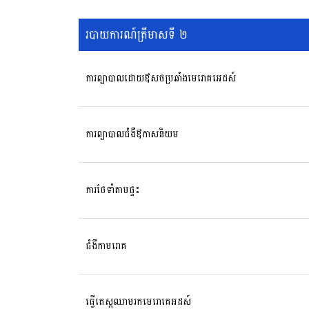
របាយការណ៍ត្រីមាសទី ២
ការព្យាបាលដោយឳសថប្រឆាំងមេរោគអេដស៍
ការព្យាបាលជំងឺឳកាសនិយម
ការថែទាំតាមផ្ទះ
ជំងឺកាមរោគ
ធ្វើតេស្តឈាមរកមេរោគេអដស៍