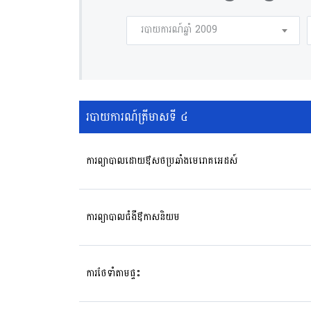
របាយការណ៍ឆ្នាំ 2009
របាយការណ៍ត្រីមាសទី ៤
ការព្យាបាលដោយឳសថប្រឆាំងមេរោគអេដស៍
ការព្យាបាលជំងឺឳកាសនិយម
ការថែទាំតាមផ្ទះ